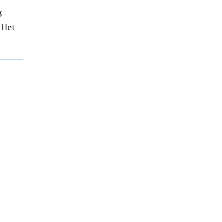
3
 Het