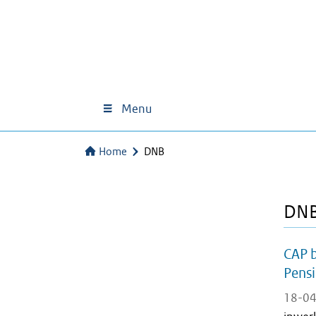
Menu
Home
DNB
DN
CAP b
Pens
18-04