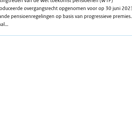
kingtreden van de Wet toekomst pensioenen (WTP)
roduceerde overgangsrecht opgenomen voor op 30 juni 202
ande pensioenregelingen op basis van progressieve premies.
al...