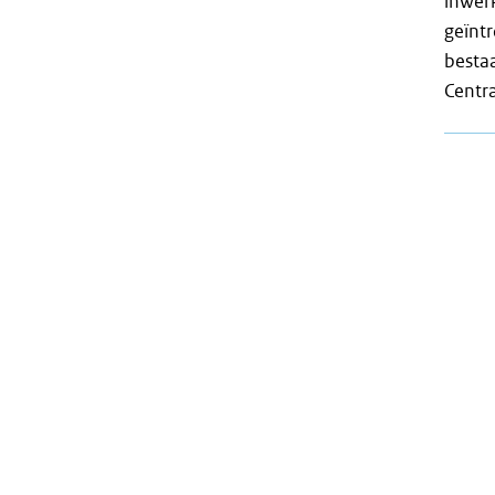
inwer
geïnt
besta
Centra