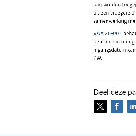
kan worden toegep
uit een vroegere d
samenwerking met 
V&A 26-003
behan
pensioenuitkeringen
ingangsdatum kan w
PW.
Deel deze pa