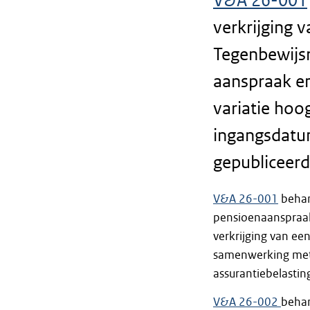
V&A 26-001
verkrijging v
Tegenbewijsr
aanspraak e
variatie hoo
ingangsdatum
gepubliceerd
V&A 26-001
behan
pensioenaanspraak
verkrijging van een
samenwerking met
assurantiebelastin
V&A 26-002
behan