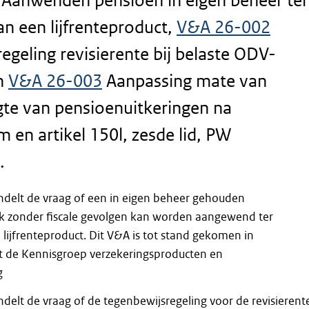
Aanwenden pensioen in eigen beheer ter
an een lijfrenteproduct,
V&A 26-002
egeling revisierente bij belaste ODV-
n
V&A 26-003
Aanpassing mate van
gte van pensioenuitkeringen na
 en artikel 150l, zesde lid, PW
.
delt de vraag of een in eigen beheer gehouden
 zonder fiscale gevolgen kan worden aangewend ter
 lijfrenteproduct. Dit V&A is tot stand gekomen in
 de Kennisgroep verzekeringsproducten en
g
delt de vraag of de tegenbewijsregeling voor de revisierent