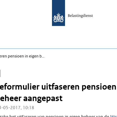
seren pensioen in eigen b…
eformulier uitfaseren pensioen
beheer aangepast
3-05-2017, 10:18
zake het uitfaseren van pensioen in eigen beheer van de
We