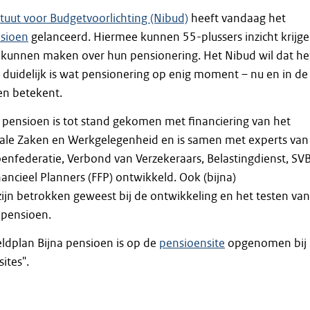
ituut voor Budgetvoorlichting (Nibud)
heeft vandaag het
nsioen
gelanceerd. Hiermee kunnen 55-plussers inzicht krijg
ij kunnen maken over hun pensionering. Het Nibud wil dat he
duidelijk is wat pensionering op enig moment – nu en in de
en betekent.
 pensioen is tot stand gekomen met financiering van het
ciale Zaken en Werkgelegenheid en is samen met experts van
nfederatie, Verbond van Verzekeraars, Belastingdienst, SV
nancieel Planners (FFP) ontwikkeld. Ook (bijna)
jn betrokken geweest bij de ontwikkeling en het testen van
 pensioen.
eldplan Bijna pensioen is op de
pensioensite
opgenomen bij
ites".