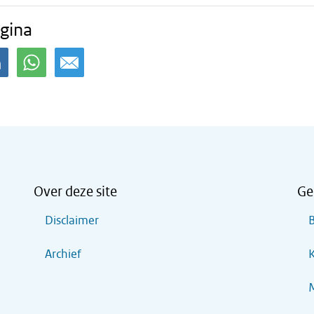
gina
Over deze site
Ge
Disclaimer
B
Archief
K
M