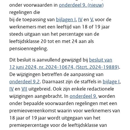
onder voorwaarden in
onderdeel 9. (nieuw)
regelingen die
bij de toepassing van
bijlagen I
,
IV
en
V
, voor de
werknemers met een leeftijd van 18 of 19 jaar
steeds uitgaan van het percentage van de
leeftijdsklasse 20 tot en met 24 aan als
pensioenregeling.
Dit besluit is aanvullend gewijzigd bij
besluit van
12 juni 2024, nr. 2024-10674, (Stcrt. 2024-19889)
.
De wijzigingen betreffen de aanpassing van
onderdeel 9.2
. Daarnaast zijn de staffels in
bijlage I
,
IV
en
VII
uitgebreid. Ook zijn enkele redactionele
wijzigingen aangebracht. In
onderdeel 9.
worden
onder bepaalde voorwaarden regelingen met een
premieovereenkomst waarin voor werknemers van
18 jaar of 19 jaar wordt uitgegaan van het
premiepercentage voor de leeftijdsklasse van