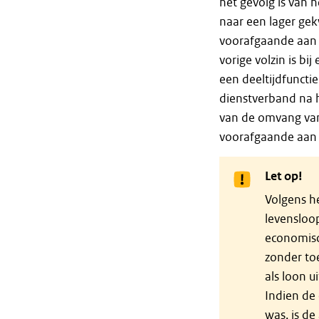
het gevolg is van 
naar een lager gekw
voorafgaande aan 
vorige volzin is bi
een deeltijdfuncti
dienstverband na h
van de omvang van
voorafgaande aan 
Let op!
Volgens h
levensloo
economisc
zonder to
als loon 
Indien de
was, is de