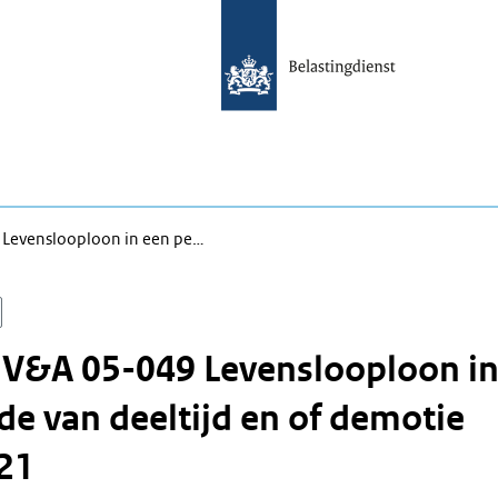
 Levenslooploon in een pe…
 V&A 05-049 Levenslooploon i
de van deeltijd en of demotie
21