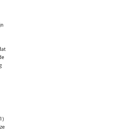
jn
dat
de
g
1)
eze