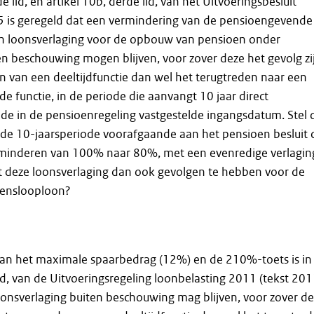
de lid, en artikel 10b, derde lid, van het Uitvoeringsbesluit
5 is geregeld dat een vermindering van de pensioengevende
een loonsverlaging voor de opbouw van pensioen onder
n beschouwing mogen blijven, voor zover deze het gevolg zi
 van een deeltijdfunctie dan wel het terugtreden naar een
de functie, in de periode die aanvangt 10 jaar direct
de in de pensioenregeling vastgestelde ingangsdatum. Stel 
de 10-jaarsperiode voorafgaande aan het pensioen besluit 
rminderen van 100% naar 80%, met een evenredige verlagin
t deze loonsverlaging dan ook gevolgen te hebben voor de
venslooploon?
van het maximale spaarbedrag (12%) en de 210%-toets is in
lid, van de Uitvoeringsregeling loonbelasting 2011 (tekst 201
onsverlaging buiten beschouwing mag blijven, voor zover d