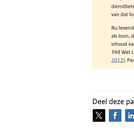
dienstbetr
van dat l
Nu levens
als loon, 
inhoud van
39d Wet L
2012
). P
Deel deze pa