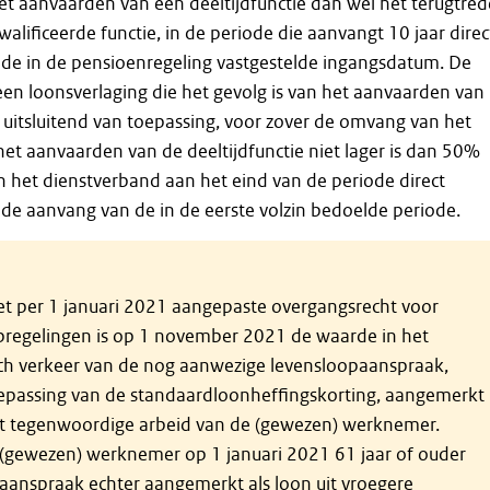
het aanvaarden van een deeltijdfunctie dan wel het terugtre
alificeerde functie, in de periode die aanvangt 10 jaar direc
de in de pensioenregeling vastgestelde ingangsdatum. De
j een loonsverlaging die het gevolg is van het aanvaarden van
e uitsluitend van toepassing, voor zover de omvang van het
et aanvaarden van de deeltijdfunctie niet lager is dan 50%
 het dienstverband aan het eind van de periode direct
de aanvang van de in de eerste volzin bedoelde periode.
et per 1 januari 2021 aangepaste overgangsrecht voor
pregelingen is op 1 november 2021 de waarde in het
h verkeer van de nog aanwezige levensloopaanspraak,
epassing van de standaardloonheffingskorting, aangemerkt
uit tegenwoordige arbeid van de (gewezen) werknemer.
 (gewezen) werknemer op 1 januari 2021 61 jaar of ouder
 aanspraak echter aangemerkt als loon uit vroegere