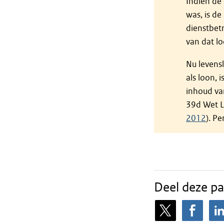
Indien de
was, is de
dienstbetr
van dat l
Nu levens
als loon, 
inhoud van
39d Wet L
2012
). P
Deel deze pa