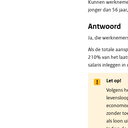
Kunnen werknemers
jonger dan 56 jaar,
Antwoord
Ja, die werknemer
Als de totale aan
210% van het laat
salaris inleggen in
Let op!
Volgens h
levensloo
economisc
zonder to
als loon 