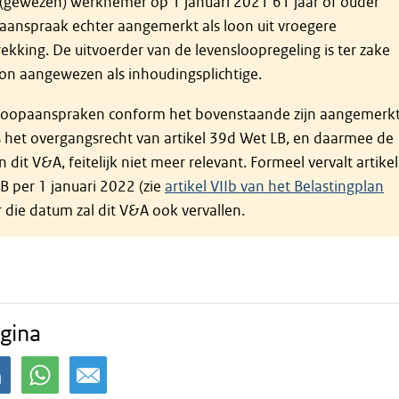
 (gewezen) werknemer op 1 januari 2021 61 jaar of ouder
 aanspraak echter aangemerkt als loon uit vroegere
ekking. De uitvoerder van de levensloopregeling is ter zake
oon aangewezen als inhoudingsplichtige.
loopaanspraken conform het bovenstaande zijn aangemerk
is het overgangsrecht van artikel 39d Wet LB, en daarmee de
 dit V&A, feitelijk niet meer relevant. Formeel vervalt artikel
B per 1 januari 2022 (zie
artikel VIIb van het Belastingplan
er die datum zal dit V&A ook vervallen.
gina