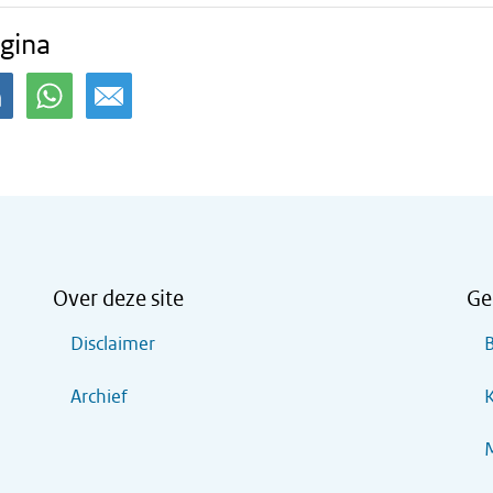
gina
Over deze site
Ge
Disclaimer
B
Archief
K
M