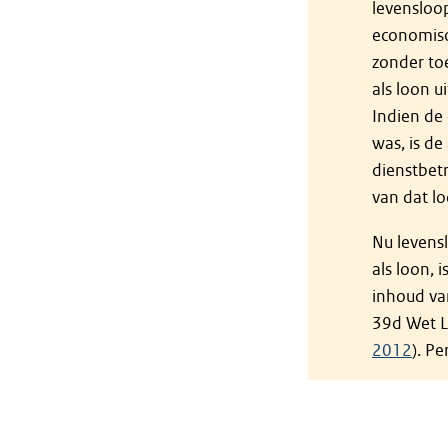
levensloo
economisc
zonder to
als loon 
Indien de
was, is de
dienstbetr
van dat l
Nu levens
als loon, 
inhoud van
39d Wet L
2012
). P