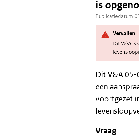
is opgen
Publicatiedatum 
Vervallen
Dit V&A is
levensloopr
Dit V&A 05-
een aanspra
voortgezet i
levensloopv
Vraag