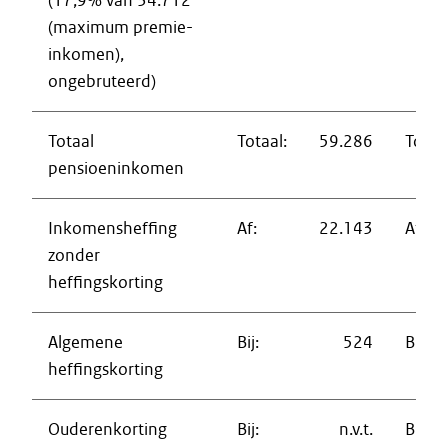
(17,9% van 34.712
(maximum premie-
inkomen),
ongebruteerd)
Totaal
Totaal:
59.286
Totaal
pensioeninkomen
Inkomensheffing
Af:
22.143
Af:
zonder
heffingskorting
Algemene
Bij:
524
Bij:
heffingskorting
Ouderenkorting
Bij:
n.v.t.
Bij: