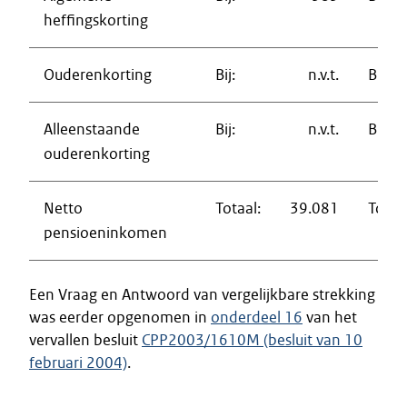
heffingskorting
Ouderenkorting
Bij:
n.v.t.
Bij:
Alleenstaande
Bij:
n.v.t.
Bij:
ouderenkorting
Netto
Totaal:
39.081
Totaal
pensioeninkomen
Een Vraag en Antwoord van vergelijkbare strekking
was eerder opgenomen in
onderdeel 16
van het
vervallen besluit
CPP2003/1610M (besluit van 10
februari 2004)
.