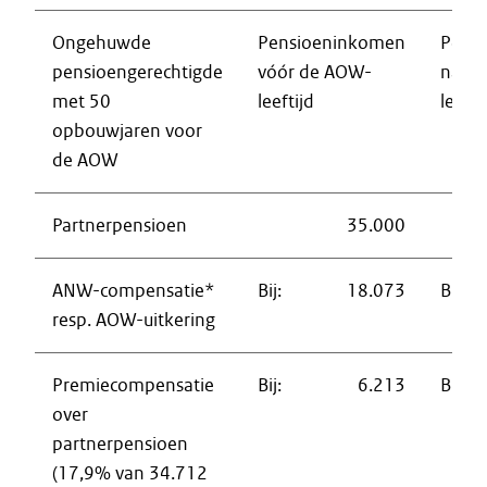
Ongehuwde
Pensioeninkomen
Pens
pensioengerechtigde
vóór de AOW-
na d
met 50
leeftijd
leefti
opbouwjaren voor
de AOW
Partnerpensioen
35.000
ANW-compensatie*
Bij:
18.073
Bij:
resp. AOW-uitkering
Premiecompensatie
Bij:
6.213
Bij:
over
partnerpensioen
(17,9% van 34.712