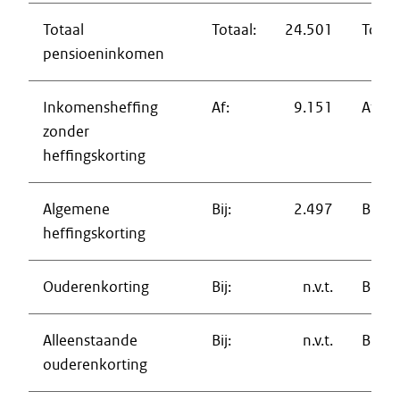
Totaal
Totaal:
24.501
Totaal
pensioeninkomen
Inkomensheffing
Af:
9.151
Af:
zonder
heffingskorting
Algemene
Bij:
2.497
Bij:
heffingskorting
Ouderenkorting
Bij:
n.v.t.
Bij:
Alleenstaande
Bij:
n.v.t.
Bij:
ouderenkorting