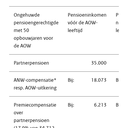
Ongehuwde
Pensioeninkomen
Pens
pensioengerechtigde
vóór de AOW-
na d
met 50
leeftijd
leefti
opbouwjaren voor
de AOW
Partnerpensioen
35.000
ANW-compensatie*
Bij:
18.073
Bij:
resp. AOW-uitkering
Premiecompensatie
Bij:
6.213
Bij:
over
partnerpensioen