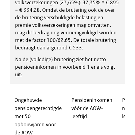
volksverzekeringen (27,65%): 37,35% * € 895
= € 334,28. Omdat de brutering ook de over
de brutering verschuldigde belasting en
premie volksverzekeringen mag omvatten,
mag dit bedrag nog vermenigvuldigd worden
met de factor 100/62,65. De totale brutering
bedraagt dan afgerond € 533.
Na de (volledige) brutering ziet het netto
pensioeninkomen in voorbeeld 1 er als volgt
uit:
Ongehuwde
Pensioeninkomen
Pens
pensioengerechtigde
vóór de AOW-
na d
met 50
leeftijd
leefti
opbouwjaren voor
de AOW