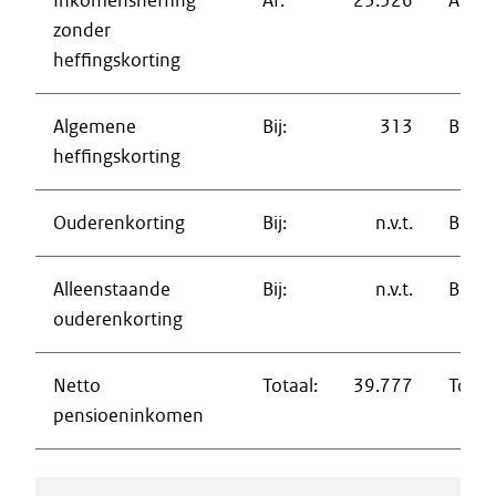
Inkomensheffing
Af:
23.526
Af:
zonder
heffingskorting
Algemene
Bij:
313
Bij:
heffingskorting
Ouderenkorting
Bij:
n.v.t.
Bij:
Alleenstaande
Bij:
n.v.t.
Bij:
ouderenkorting
Netto
Totaal:
39.777
Totaal
pensioeninkomen