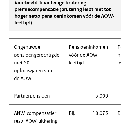
Voorbeeld 1: volledige brutering
premiecompensatie (brutering leidt niet tot
hoger netto pensioeninkomen vóór de AOW-
leeftijd)
Ongehuwde
Pensioeninkomen
Pens
pensioengerechtigde
vóór de AOW-
na d
met 50
leeftijd
leefti
opbouwjaren voor
de AOW
Partnerpensioen
5.000
ANW-compensatie*
Bij:
18.073
Bij:
resp. AOW-uitkering