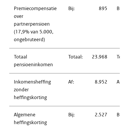
Premiecompensatie
Bij:
895
Bij:
over
partnerpensioen
(17,9% van 5.000,
ongebruteerd)
Totaal
Totaal:
23.968
Totaal
pensioeninkomen
Inkomensheffing
Af:
8.952
Af:
zonder
heffingskorting
Algemene
Bij:
2.527
Bij:
heffingskorting