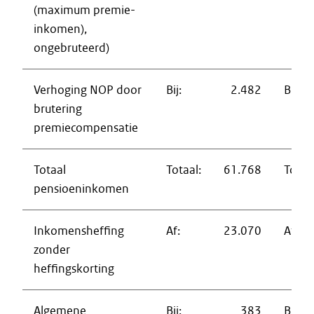
(maximum premie-
inkomen),
ongebruteerd)
Verhoging NOP door
Bij:
2.482
Bij:
brutering
premiecompensatie
Totaal
Totaal:
61.768
Totaal
pensioeninkomen
Inkomensheffing
Af:
23.070
Af:
zonder
heffingskorting
Algemene
Bij:
383
Bij: