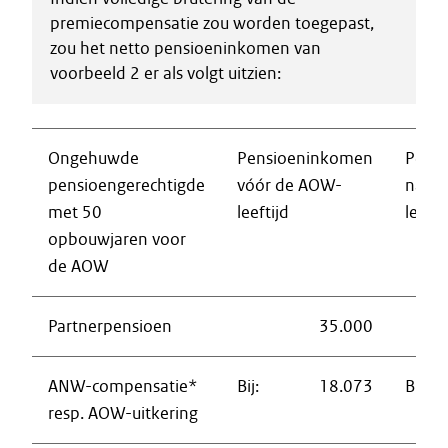
premiecompensatie zou worden toegepast,
zou het netto pensioeninkomen van
voorbeeld 2 er als volgt uitzien:
Ongehuwde
Pensioeninkomen
Pens
pensioengerechtigde
vóór de AOW-
na d
met 50
leeftijd
leefti
opbouwjaren voor
de AOW
Partnerpensioen
35.000
ANW-compensatie*
Bij:
18.073
Bij:
resp. AOW-uitkering