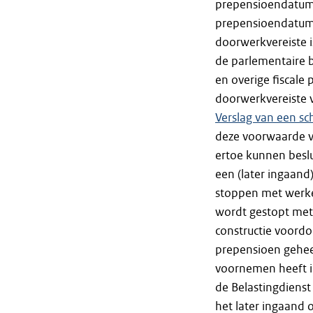
prepensioendatum 
prepensioendatum.
doorwerkvereiste i
de parlementaire b
en overige fiscale
doorwerkvereiste v
Verslag van een sch
deze voorwaarde 
ertoe kunnen beslu
een (later ingaan
stoppen met werke
wordt gestopt met 
constructie voord
prepensioen geheel
voornemen heeft i
de Belastingdienst
het later ingaand 