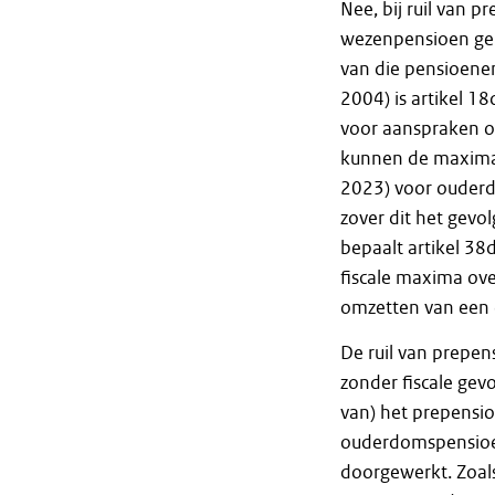
Nee, bij ruil van 
wezenpensioen gel
van die pensioenen 
2004) is artikel 1
voor aanspraken op
kunnen de maxima v
2023) voor ouderd
zover dit het gevo
bepaalt artikel 38
fiscale maxima ov
omzetten van een
De ruil van prepe
zonder fiscale gev
van) het prepensio
ouderdomspensioen
doorgewerkt. Zoal