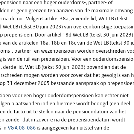
prepensioen naar een hoger ouderdoms-, partner- of
den er geen grenzen ten aanzien van de maximale omvang
na de ruil. Volgens artikel 38a, zevende lid, Wet LB (tekst
8d Wet LB (tekst 30 juni 2023) van overeenkomstige toepassi
 prepensioen. Door artikel 18d Wet LB (tekst 30 juni 2023)
an de artikelen 18a, 18b en 18c van de Wet LB (tekst 30 j
oms-, partner- en wezenpensioen worden overschreden vo
lg is van de ruil van prepensioen. Voor een ouderdomspensi
d, derde lid, Wet LB (tekst 30 juni 2023) bovendien dat de
erschreden mogen worden voor zover dat het gevolg is van h
 op 31 december 2005 bestaande aanspraak op prepensioe
nsioen voor een hoger ouderdomspensioen kan echter niet
olgen plaatsvinden indien hiermee wordt beoogd (een deel
en de facto uit te stellen naar de pensioendatum van het
 zonder dat in zoverre na de prepensioendatum wordt
s in
V&A 08-086
is aangegeven kan uitstel van de