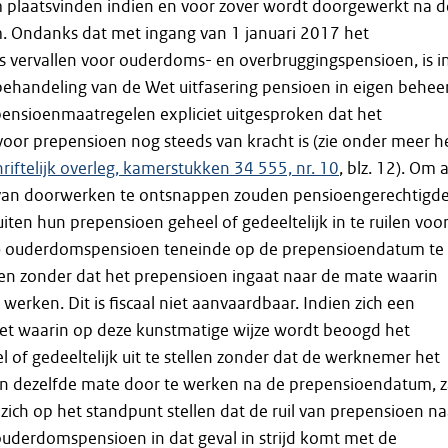
plaatsvinden indien en voor zover wordt doorgewerkt na d
 Ondanks dat met ingang van 1 januari 2017 het
s vervallen voor ouderdoms- en overbruggingspensioen, is i
ehandeling van de Wet uitfasering pensioen in eigen behee
 pensioenmaatregelen expliciet uitgesproken dat het
oor prepensioen nog steeds van kracht is (zie onder meer h
riftelijk overleg, kamerstukken 34 555, nr. 10
, blz. 12). Om 
van doorwerken te ontsnappen zouden pensioengerechtigd
iten hun prepensioen geheel of gedeeltelijk in te ruilen voo
d) ouderdomspensioen teneinde op de prepensioendatum te
n zonder dat het prepensioen ingaat naar de mate waarin
werken. Dit is fiscaal niet aanvaardbaar. Indien zich een
oet waarin op deze kunstmatige wijze wordt beoogd het
 of gedeeltelijk uit te stellen zonder dat de werknemer het
n dezelfde mate door te werken na de prepensioendatum, z
 zich op het standpunt stellen dat de ruil van prepensioen na
ouderdomspensioen in dat geval in strijd komt met de