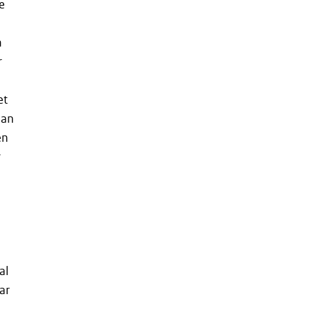
e
n
r
et
aan
en
r
al
ar