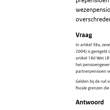
prepensioen
wezenpensioe
overschrede
Vraag
In artikel 38a, ze
2004) is geregeld
artikel 18d Wet LB
het pensioengevend
partnerpensioen v
Gelden bij de rui
fiscale grenzen d
Antwoord