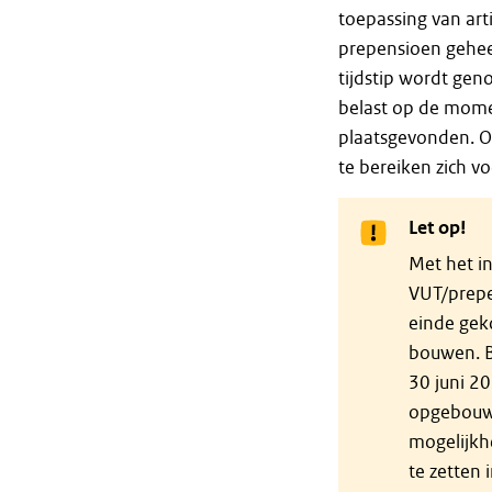
toepassing van arti
prepensioen geheel
tijdstip wordt gen
belast op de momen
plaatsgevonden. O
te bereiken zich v
Let op!
Met het i
VUT/prepe
einde gek
bouwen. Bi
30 juni 2
opgebouwd
mogelijk
te zetten