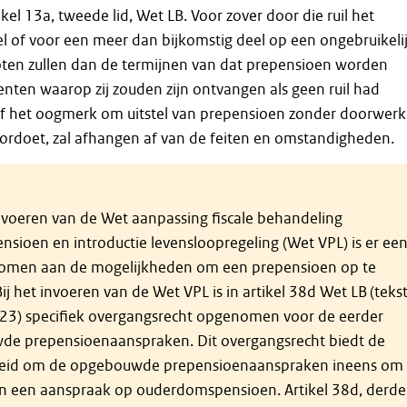
kel 13a, tweede lid, Wet LB. Voor zover door die ruil het
 of voor een meer dan bijkomstig deel op een ongebruikeli
oten zullen dan de termijnen van dat prepensioen worden
ten waarop zij zouden zijn ontvangen als geen ruil had
f het oogmerk om uitstel van prepensioen zonder doorwer
oordoet, zal afhangen af van de feiten en omstandigheden.
nvoeren van de Wet aanpassing fiscale behandeling
nsioen en introductie levensloopregeling (Wet VPL) is er ee
omen aan de mogelijkheden om een prepensioen op te
j het invoeren van de Wet VPL is in artikel 38d Wet LB (teks
023) specifiek overgangsrecht opgenomen voor de eerder
e prepensioenaanspraken. Dit overgangsrecht biedt de
heid om de opgebouwde prepensioenaanspraken ineens om
 in een aanspraak op ouderdomspensioen. Artikel 38d, derde