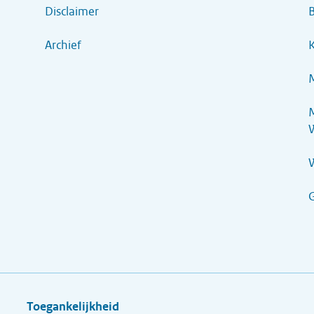
Disclaimer
B
Archief
K
M
M
G
Toegankelijkheid