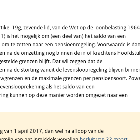
rtikel 19g, zevende lid, van de Wet op de loonbelasting 1964
11) is het mogelijk om (een deel van) het saldo van een
 om te zetten naar een pensioenregeling. Voorwaarde is da
oen na de omzetting nog binnen de in of krachtens Hoofdstu
estelde grenzen blijft. Dat wil zeggen dat de
 na de storting vanuit de levensloopregeling blijven binne
ouwgrenzen en de maximale grenzen per pensioensoort. Zow
levenslooprekening als het saldo van een
ring kunnen op deze manier worden omgezet naar een
g van 1 april 2017, dan wel na afloop van de
ermijn van het inmiddels vervallen
besluit van 22 maart