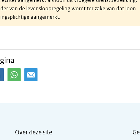
 echter aangemerkt als loon uit vroegere dienstbetrekking.
rder van de levensloopregeling wordt ter zake van dat loon
dingsplichtige aangemerkt.
gina
Over deze site
Ge