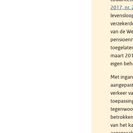
2017, nr.
levensloo
verzekerd
van de Wet
pensioenm
toegelate
maart 2017
eigen beh
Met ingang
aangepast
verkeer v
toepassing
tegenwoor
betrokken
van het ka