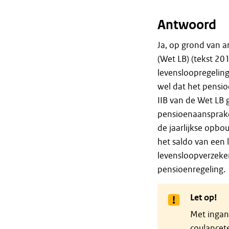
Antwoord
Ja, op grond van a
(Wet LB) (tekst 20
levensloopregeling
wel dat het pensi
IIB van de Wet LB g
pensioenaanspraken
de jaarlijkse opb
het saldo van een 
levensloopverzeke
pensioenregeling.
Let op!
Met ingan
coulancet