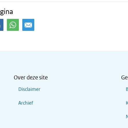
gina
Over deze site
Ge
Disclaimer
B
Archief
K
M