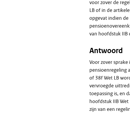
voor zover de rege
LB of in de artike
opgevat indien de r
pensioenovereenko
van hoofdstuk IIB 
Antwoord
Voor zover sprake
pensioenregeling a
of 38f Wet LB word
vervroegde uittred
toepassing is, en d
hoofdstuk IIB Wet 
zijn van een regeli