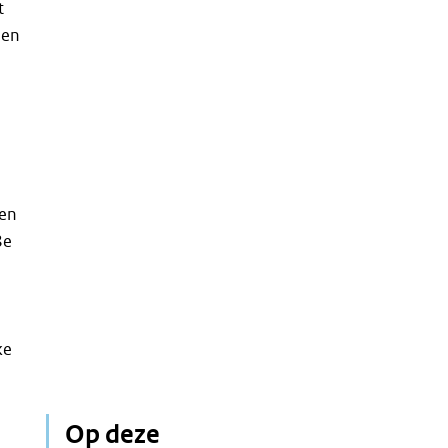
t
den
een
8e
ke
Op deze