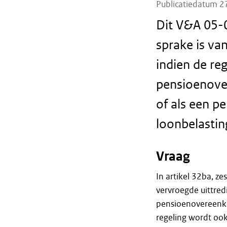
Publicatiedatum 
Dit V&A 05-0
sprake is va
indien de reg
pensioenove
of als een p
loonbelastin
Vraag
In artikel 32ba, ze
vervroegde uittred
pensioenovereenko
regeling wordt ook