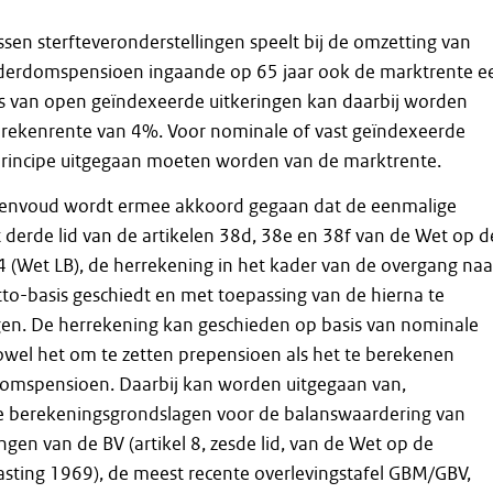
ssen sterfteveronderstellingen speelt bij de omzetting van
derdomspensioen ingaande op 65 jaar ook de marktrente e
 is van open geïndexeerde uitkeringen kan daarbij worden
 rekenrente van 4%. Voor nominale of vast geïndexeerde
 principe uitgegaan moeten worden van de marktrente.
envoud wordt ermee akkoord gegaan dat de eenmalige
 derde lid van de artikelen 38d, 38e en 38f van de Wet op d
 (Wet LB), de herrekening in het kader van de overgang naa
to-basis geschiedt en met toepassing van de hierna te
n. De herrekening kan geschieden op basis van nominale
owel het om te zetten prepensioen als het te berekenen
mspensioen. Daarbij kan worden uitgegaan van,
 berekeningsgrondslagen voor de balanswaardering van
ngen van de BV (artikel 8, zesde lid, van de Wet op de
sting 1969), de meest recente overlevingstafel GBM/GBV,