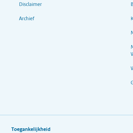
Disclaimer
B
Archief
K
M
M
G
Toegankelijkheid