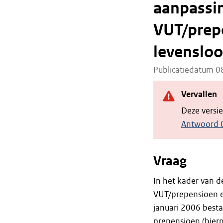
aanpassin
VUT/prepe
levensloo
Publicatiedatum 
Vervallen
Deze versi
Antwoord 
Vraag
In het kader van d
VUT/prepensioen e
januari 2006 best
prepensioen (hier