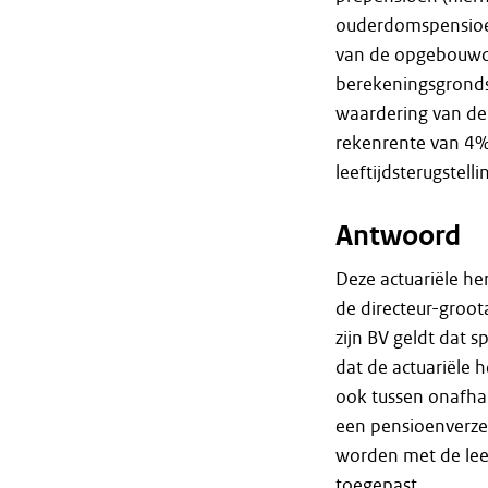
ouderdomspensioen
van de opgebouwde
berekeningsgronds
waardering van de 
rekenrente van 4%
leeftijdsterugstell
Antwoord
Deze actuariële he
de directeur-groot
zijn BV geldt dat s
dat de actuariële h
ook tussen onafhan
een pensioenverze
worden met de leef
toegepast.