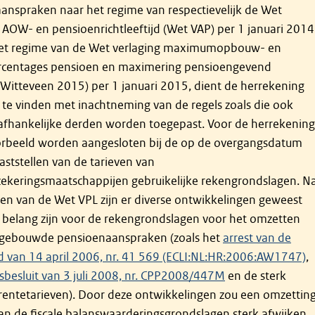
anspraken naar het regime van respectievelijk de Wet
 AOW- en pensioenrichtleeftijd (Wet VAP) per 1 januari 2014
et regime van de Wet verlaging maximumopbouw- en
centages pensioen en maximering pensioengevend
Witteveen 2015) per 1 januari 2015, dient de herrekening
 te vinden met inachtneming van de regels zoals die ook
afhankelijke derden worden toegepast. Voor de herrekening
orbeeld worden aangesloten bij de op de overgangsdatum
aststellen van de tarieven van
zekeringsmaatschappijen gebruikelijke rekengrondslagen. N
ren van de Wet VPL zijn er diverse ontwikkelingen geweest
 belang zijn voor de rekengrondslagen voor het omzetten
gebouwde pensioenaanspraken (zoals het
arrest van de
 van 14 april 2006, nr. 41 569 (ECLI:NL:HR:2006:AW1747)
,
sbesluit van 3 juli 2008, nr. CPP2008/447M
en de sterk
rentetarieven). Door deze ontwikkelingen zou een omzettin
van de fiscale balanswaarderingsgrondslagen sterk afwijken