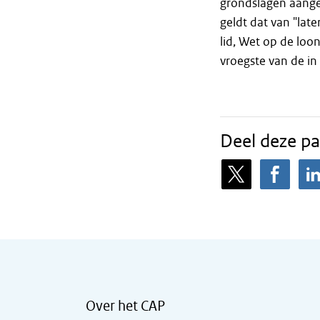
grondslagen aange
geldt dat van "late
lid, Wet op de loo
vroegste van de i
Deel deze pa
Over het CAP