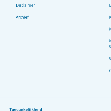
Disclaimer
B
Archief
K
M
M
G
Toegankelijkheid