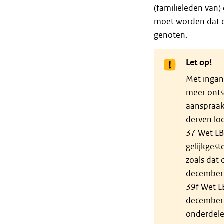
(familieleden van
moet worden dat de
genoten.
Let op!
Met ingan
meer onts
aanspraak
derven loo
37 Wet LB
gelijkgest
zoals dat
december 
39f Wet LB
december 
onderdelen