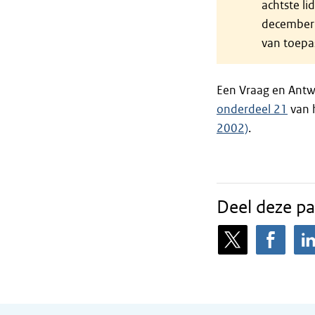
achtste li
december 
van toepas
Een Vraag en Antw
onderdeel 21
van h
2002)
.
Deel deze pa