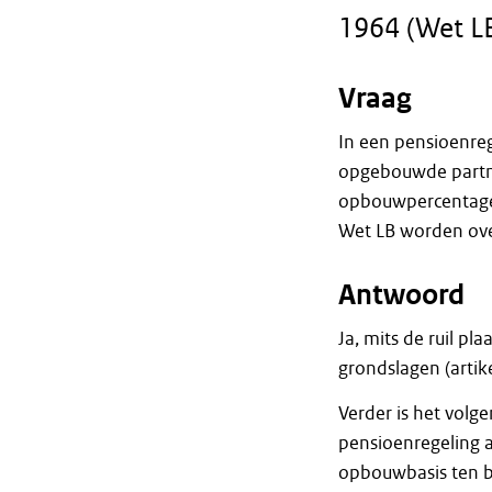
1964 (Wet L
Vraag
In een pensioenreg
opgebouwde partn
opbouwpercentages,
Wet LB worden ov
Antwoord
Ja, mits de ruil p
grondslagen (artike
Verder is het volg
pensioenregeling 
opbouwbasis ten be