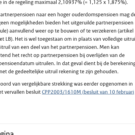
in de regeling maximaal 2,10937% (= 1,125 x 1,875%).
an partnerpensioen naar een hoger ouderdomspensioen mag d
een mogelijkheden bieden het uitgeruilde partnerpensioen 
dule) aanvullend weer op te bouwen of te verzekeren (artikel
t LB). Het is wel toegestaan om in plaats van volledige uitrui
uitruil van een deel van het partnerpensioen. Men kan
uitend het recht op partnerpensioen bij overlijden van de
nsioendatum uitruilen. In dat geval dient bij de berekenin
met de gedeeltelijke uitruil rekening te zijn gehouden.
oord van vergelijkbare strekking was eerder opgenomen in
t vervallen besluit
CPP2003/1610M (besluit van 10 februari
gina