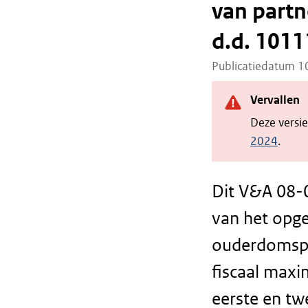
van part
d.d. 1011
Publicatiedatum 
Vervallen
Deze versi
2024
.
Dit V&A 08-0
van het opg
ouderdomspe
fiscaal maxi
eerste en tw