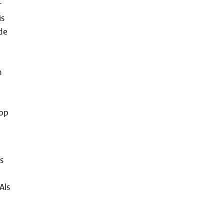
r
is
de
n
n
 op
s
Als