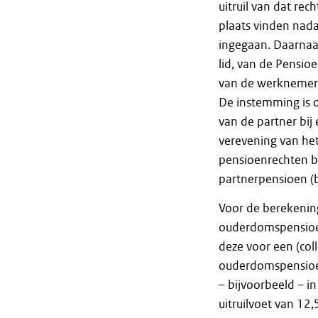
uitruil van dat rec
plaats vinden nada
ingegaan. Daarnaas
lid, van de Pensio
van de werknemer 
De instemming is o
van de partner bij
verevening van he
pensioenrechten bi
partnerpensioen (b
Voor de berekenin
ouderdomspensioen
deze voor een (coll
ouderdomspensioen 
– bijvoorbeeld – 
uitruilvoet van 1