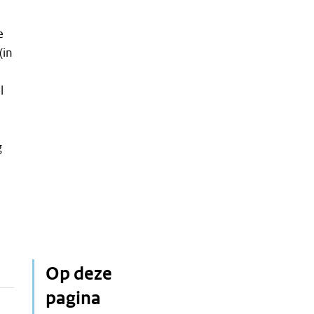
e
(in
l
g
Op deze
pagina