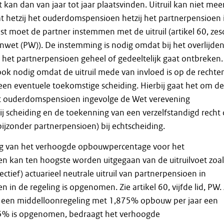
ht kan dan van jaar tot jaar plaatsvinden. Uitruil kan niet mee
t hetzij het ouderdomspensioen hetzij het partnerpensioen 
t moet de partner instemmen met de uitruil (artikel 60, zes
enwet (PW)). De instemming is nodig omdat bij het overlijde
het partnerpensioen geheel of gedeeltelijk gaat ontbreken.
ok nodig omdat de uitruil mede van invloed is op de rechte
 een eventuele toekomstige scheiding. Hierbij gaat het om de
t ouderdomspensioen ingevolge de Wet verevening
j scheiding en de toekenning van een verzelfstandigd recht
ijzonder partnerpensioen) bij echtscheiding.
g van het verhoogde opbouwpercentage voor het
 kan ten hoogste worden uitgegaan van de uitruilvoet zoal
ectief) actuarieel neutrale uitruil van partnerpensioen in
in de regeling is opgenomen. Zie artikel 60, vijfde lid, PW. 
in een middelloonregeling met 1,875% opbouw per jaar een
2,5% is opgenomen, bedraagt het verhoogde