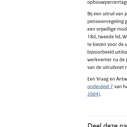
opbouwpercentage 
Bij een uitruil v
pensioenregeling g
een vrijwillige mo
18d, tweede lid, We
te kiezen voor de 
bijvoorbeeld uitsl
werknemer na de pe
van de uitruilvoet 
Een Vraag en Antw
onderdeel 7
van he
2004)
.
Deel deze pa