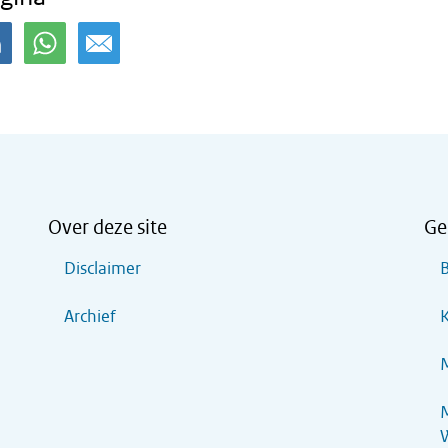
Over deze site
Ge
Disclaimer
B
Archief
K
M
M