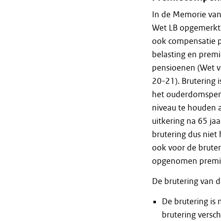
In de Memorie van t
Wet LB opgemerkt
ook compensatie p
belasting en premi
pensioenen (Wet va
20-21). Brutering 
het ouderdomspens
niveau te houden 
uitkering na 65 ja
brutering dus nie
ook voor de brute
opgenomen premie
De brutering van 
De brutering is
brutering versc