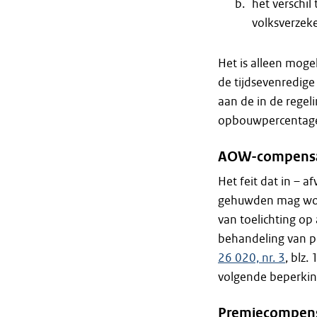
het verschi
volksverzeke
Het is alleen mog
de tijdsevenredige
aan de in de rege
opbouwpercentage
AOW-compensat
Het feit dat in – 
gehuwden mag word
van toelichting op 
behandeling van p
26 020, nr. 3
, blz
volgende beperkin
Premiecompens