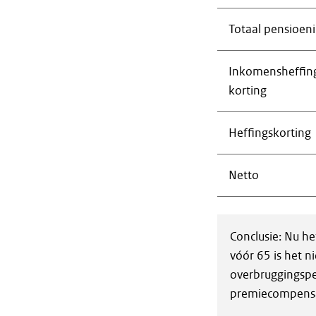
Totaal pensioe
Inkomensheffin
korting
Heffingskorting
Netto
Conclusie: Nu h
vóór 65 is het n
overbruggingspe
premiecompensa