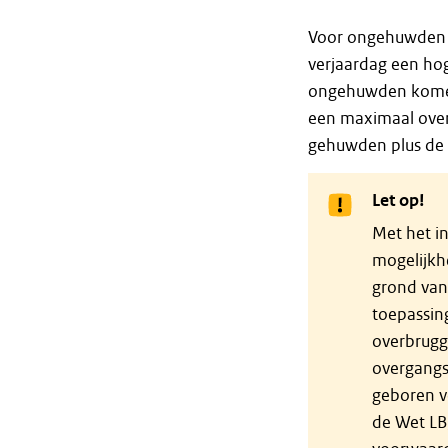
Voor ongehuwden k
verjaardag een hog
ongehuwden komen 
een maximaal over
gehuwden plus de
Let op!
Met het i
mogelijkh
grond van 
toepassin
overbruggi
overgangs
geboren vó
de Wet LB