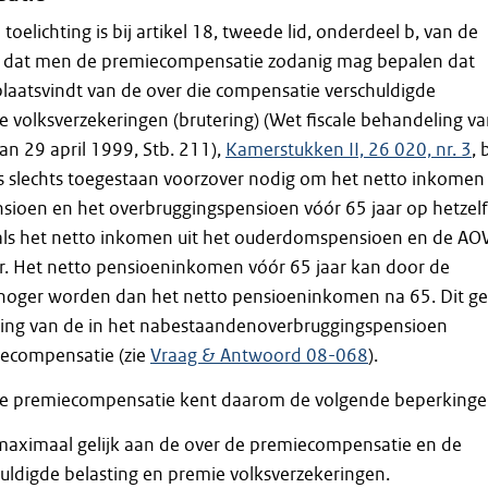
oelichting is bij artikel 18, tweede lid, onderdeel b, van de
 dat men de premiecompensatie zodanig mag bepalen dat
laatsvindt van de over die compensatie verschuldigde
e volksverzekeringen (brutering) (Wet fiscale behandeling v
n 29 april 1999, Stb. 211),
Kamerstukken II, 26 020, nr. 3
, 
is slechts toegestaan voorzover nodig om het netto inkomen 
ioen en het overbruggingspensioen vóór 65 jaar op hetzel
als het netto inkomen uit het ouderdomspensioen en de AO
ar. Het netto pensioeninkomen vóór 65 jaar kan door de
t hoger worden dan het netto pensioeninkomen na 65. Dit ge
ring van de in het nabestaandenoverbruggingspensioen
compensatie (zie
Vraag & Antwoord 08-068
).
de premiecompensatie kent daarom de volgende beperkinge
 maximaal gelijk aan de over de premiecompensatie en de
huldigde belasting en premie volksverzekeringen.