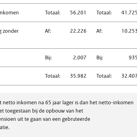
ninkomen
Totaal:
56.201
Totaal:
41.72
g zonder
Af:
22.226
Af:
10.25
Bij:
2.007
Bij:
93
Totaal:
35.982
Totaal:
32.40
et netto inkomen na 65 jaar lager is dan het netto-inkomen
iet toegestaan bij de opbouw van het
nsioen uit te gaan van een gebruteerde
tie.