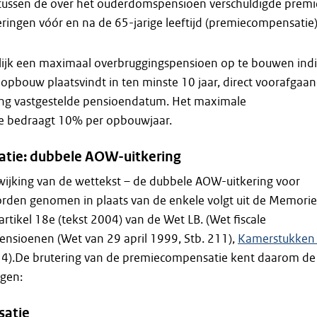
l tussen de over het ouderdomspensioen verschuldigde premi
ringen vóór en na de 65-jarige leeftijd (premiecompensatie)
elijk een maximaal overbruggingspensioen op te bouwen ind
 opbouw plaatsvindt in ten minste 10 jaar, direct voorafgaa
ling vastgestelde pensioendatum. Het maximale
 bedraagt 10% per opbouwjaar.
ie: dubbele AOW-uitkering
afwijking van de wettekst – de dubbele AOW-uitkering voor
en genomen in plaats van de enkele volgt uit de Memorie
artikel 18e (tekst 2004) van de Wet LB. (Wet fiscale
ensioenen (Wet van 29 april 1999, Stb. 211),
Kamerstukken I
. 14).De brutering van de premiecompensatie kent daarom de
gen:
atie