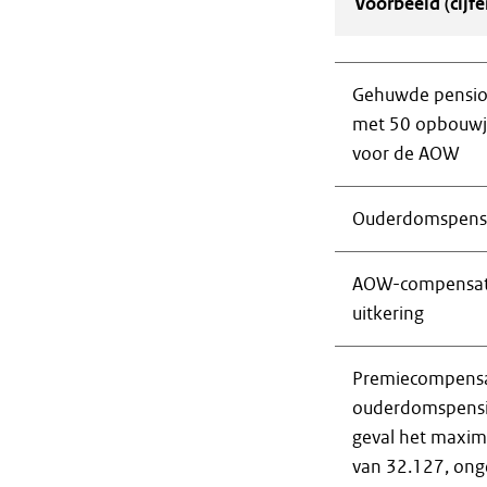
Voorbeeld (cijfe
Gehuwde pensio
met 50 opbouwj
voor de AOW
Ouderdomspens
AOW-compensati
uitkering
Premiecompensa
ouderdomspensio
geval het maxi
van 32.127, ong