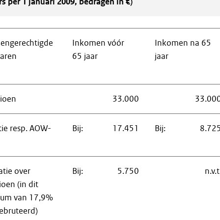
rs per 1 januari 2009, bedragen in €)
engerechtigde
Inkomen vóór
Inkomen na 65
aren
65 jaar
jaar
ioen
33.000
33.00
e resp. AOW-
Bij:
17.451
Bij:
8.72
tie over
Bij:
5.750
n.v.t
en (in dit
mum van 17,9%
ebruteerd)