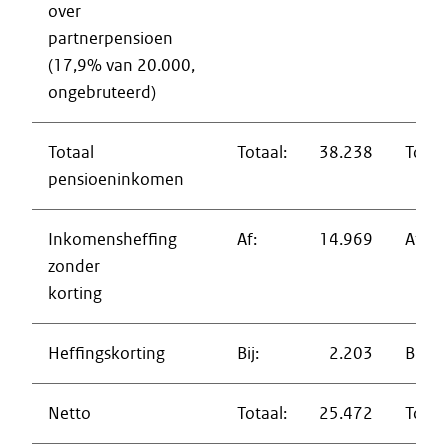
over
partnerpensioen
(17,9% van 20.000,
ongebruteerd)
Totaal
Totaal:
38.238
Totaal
pensioeninkomen
Inkomensheffing
Af:
14.969
Af:
zonder
korting
Heffingskorting
Bij:
2.203
Bij:
Netto
Totaal:
25.472
Totaal