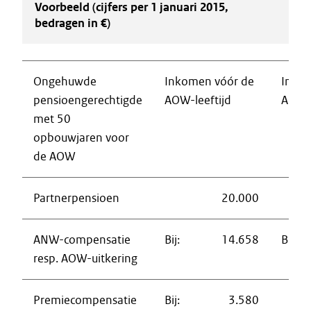
Voorbeeld (cijfers per 1 januari 2015,
bedragen in €)
Ongehuwde
Inkomen vóór de
Inko
pensioengerechtigde
AOW-leeftijd
AOW-l
met 50
opbouwjaren voor
de AOW
Partnerpensioen
20.000
ANW-compensatie
Bij:
14.658
Bij:
resp. AOW-uitkering
Premiecompensatie
Bij:
3.580