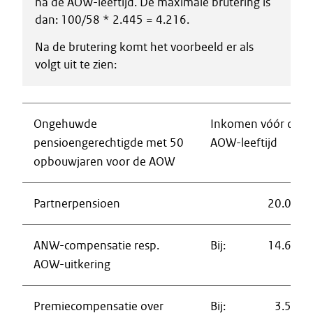
na de AOW-leeftijd. De maximale brutering is
dan: 100/58 * 2.445 = 4.216.
Na de brutering komt het voorbeeld er als
volgt uit te zien:
Ongehuwde
Inkomen vóór de
pensioengerechtigde met 50
AOW-leeftijd
opbouwjaren voor de AOW
Partnerpensioen
20.000
ANW-compensatie resp.
Bij:
14.658
AOW-uitkering
Premiecompensatie over
Bij:
3.580