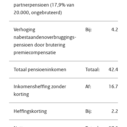
partnerpensioen (17,9% van
20.000, ongebruteerd)
Verhoging
Bij:
4.216
nabestaandenoverbruggings-
pensioen door brutering
premiecompensatie
Totaal pensioeninkomen
Totaal:
42.454
Inkomensheffing zonder
Af:
16.740
korting
Heffingskorting
Bij:
2.203