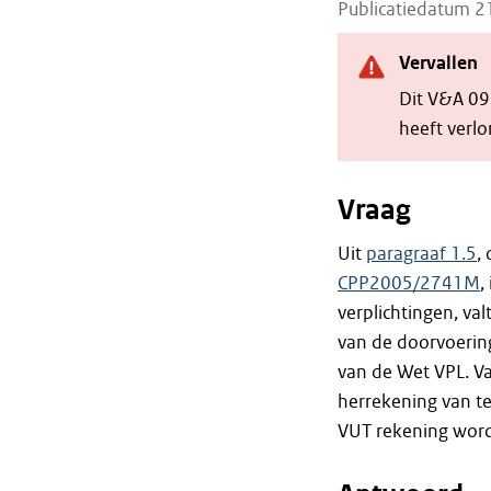
Publicatiedatum 
Vervallen
Dit V&A 09
heeft verlo
Vraag
Uit
paragraaf 1.5
,
CPP2005/2741M
,
verplichtingen, va
van de doorvoering
van de Wet VPL. V
herrekening van t
VUT rekening word