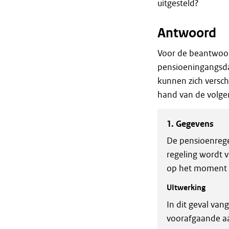
uitgesteld?
Antwoord
Voor de beantwoor
pensioeningangsdat
kunnen zich versc
hand van de volge
1. Gegevens
De pensioenrege
regeling wordt v
op het moment v
UItwerking
In dit geval va
voorafgaande aa