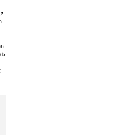
ng
m
an
 is
g