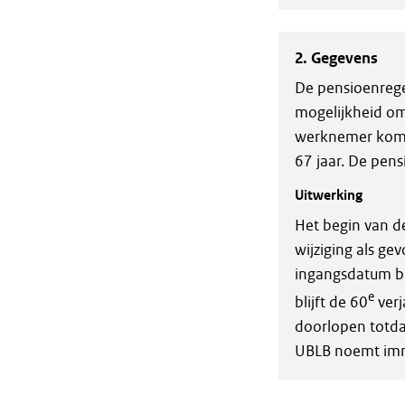
2. Gegevens
De pensioenregel
mogelijkheid om
werknemer komen
67 jaar. De pen
Uitwerking
Het begin van d
wijziging als ge
ingangsdatum bl
e
blijft de 60
verj
doorlopen totdat 
UBLB noemt imm