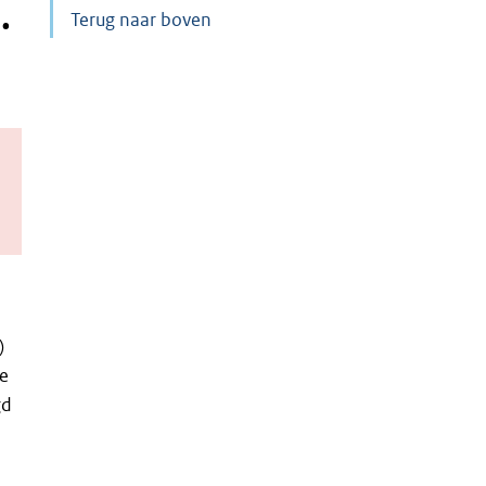
.
Terug naar boven
)
de
gd