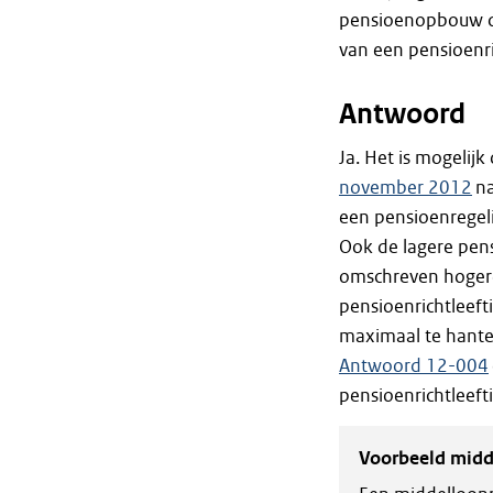
pensioenopbouw do
van een pensioenri
Antwoord
Ja. Het is mogelij
november 2012
na
een pensioenregeli
Ook de lagere pens
omschreven hogere 
pensioenrichtleeft
maximaal te hante
Antwoord 12-004
pensioenrichtleefti
Voorbeeld midd