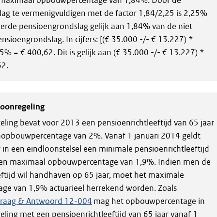
n maximaal opbouwpercentage van 1,84%. Door de
ag te vermenigvuldigen met de factor 1,84/2,25 is 2,25%
eerde pensioengrondslag gelijk aan 1,84% van de niet
nsioengrondslag. In cijfers: [(€ 35.000 -/- € 13.227) *
5% = € 400,62. Dit is gelijk aan (€ 35.000 -/- € 13.227) *
62.
loonregeling
ling bevat voor 2013 een pensioenrichtleeftijd van 65 jaar
opbouwpercentage van 2%. Vanaf 1 januari 2014 geldt
in een eindloonstelsel een minimale pensioenrichtleeftijd
 een maximaal opbouwpercentage van 1,9%. Indien men de
eftijd wil handhaven op 65 jaar, moet het maximale
e van 1,9% actuarieel herrekend worden. Zoals
raag & Antwoord 12-004
mag het opbouwpercentage in
ling met een pensioenrichtleeftijd van 65 jaar vanaf 1