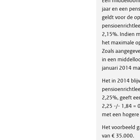
Een middelloonr
jaar en een pen
geldt voor de o
pensioenrichtle
2,15%. Indien m
het maximale o
Zoals aangegev
in een middelloo
januari 2014 ma
Het in 2014 bli
pensioenrichtle
2,25%, geeft ee
2,25 -/- 1,84 =
met een hogere 
Het voorbeeld g
van € 35.000.