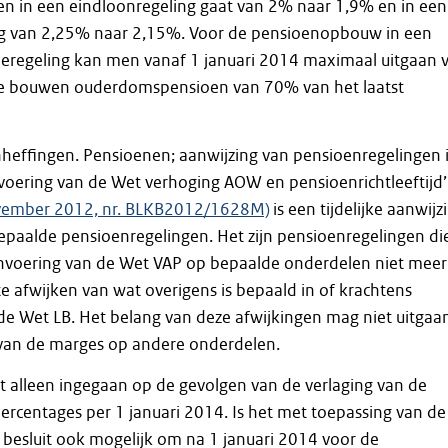
 in een eindloonregeling gaat van 2% naar 1,9% en in een
g van 2,25% naar 2,15%. Voor de pensioenopbouw in een
eregeling kan men vanaf 1 januari 2014 maximaal uitgaan 
 te bouwen ouderdomspensioen van 70% van het laatst
onheffingen. Pensioenen; aanwijzing van pensioenregelingen 
voering van de Wet verhoging AOW en pensioenrichtleeftijd’
ovember 2012, nr. BLKB2012/1628M)
is een tijdelijke aanwijz
aalde pensioenregelingen. Het zijn pensioenregelingen di
 invoering van de Wet VAP op bepaalde onderdelen niet meer
e afwijken van wat overigens is bepaald in of krachtens
de Wet LB. Het belang van deze afwijkingen mag niet uitgaa
van de marges op andere onderdelen.
dt alleen ingegaan op de gevolgen van de verlaging van de
centages per 1 januari 2014. Is het met toepassing van de
 besluit ook mogelijk om na 1 januari 2014 voor de