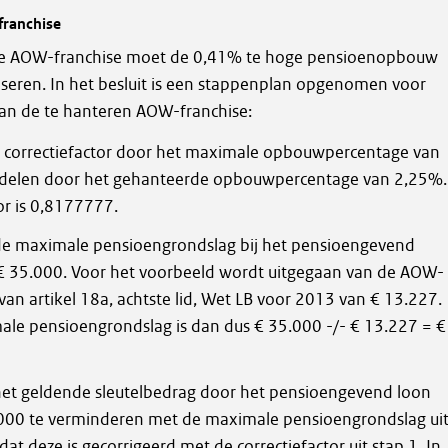
ranchise
de AOW-franchise moet de 0,41% te hoge pensioenopbouw
seren. In het besluit is een stappenplan opgenomen voor
 van de te hanteren AOW-franchise:
 correctiefactor door het maximale opbouwpercentage van
 delen door het gehanteerde opbouwpercentage van 2,25%.
or is 0,8177777.
e maximale pensioengrondslag bij het pensioengevend
€ 35.000. Voor het voorbeeld wordt uitgegaan van de AOW-
van artikel 18a, achtste lid, Wet LB voor 2013 van € 13.227.
le pensioengrondslag is dan dus € 35.000 -/- € 13.227 = €
et geldende sleutelbedrag door het pensioengevend loon
000 te verminderen met de maximale pensioengrondslag ui
dat deze is gecorrigeerd met de correctiefactor uit stap 1. In