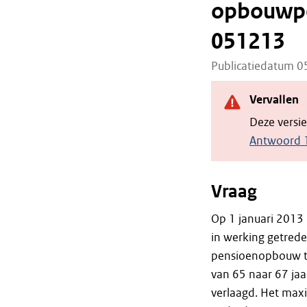
opbouwper
051213
Publicatiedatum 
Vervallen
Deze versi
Antwoord 
Vraag
Op 1 januari 2013 
in werking getred
pensioenopbouw te
van 65 naar 67 j
verlaagd. Het max