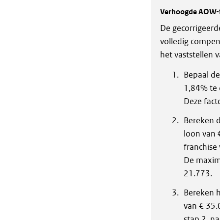
Verhoogde AOW-f
De gecorrigeer
volledig compen
het vaststellen
Bepaal de
1,84% te
Deze fact
Bereken d
loon van 
franchise 
De maxima
21.773.
Bereken h
van € 35.
stap 2, na