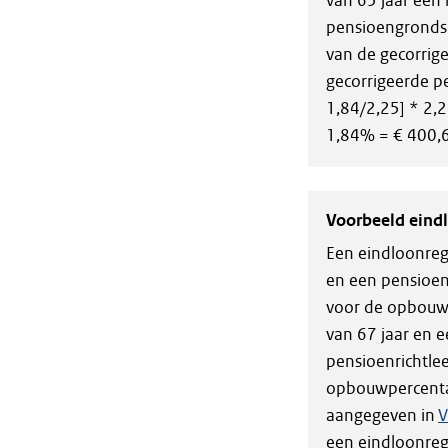
van 65 jaar ee
pensioengrondsl
van de gecorrig
gecorrigeerde pe
1,84/2,25] * 2,2
1,84% = € 400,
Voorbeeld eind
Een eindloonrege
en een pensioen
voor de opbouw 
van 67 jaar en
pensioenrichtle
opbouwpercentag
aangegeven in
V
een eindloonrege