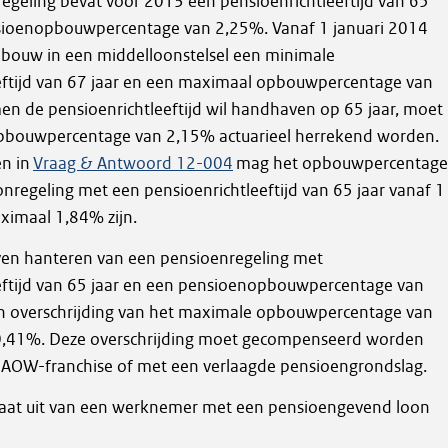
egeling bevat voor 2013 een pensioenrichtleeftijd van 65
sioenopbouwpercentage van 2,25%. Vanaf 1 januari 2014
pbouw in een middelloonstelsel een minimale
eftijd van 67 jaar en een maximaal opbouwpercentage van
en de pensioenrichtleeftijd wil handhaven op 65 jaar, moet
pbouwpercentage van 2,15% actuarieel herrekend worden.
en in
Vraag & Antwoord 12-004
mag het opbouwpercentage
nregeling met een pensioenrichtleeftijd van 65 jaar vanaf 1
ximaal 1,84% zijn.
jven hanteren van een pensioenregeling met
eftijd van 65 jaar en een pensioenopbouwpercentage van
n overschrijding van het maximale opbouwpercentage van
 0,41%. Deze overschrijding moet gecompenseerd worden
AOW-franchise of met een verlaagde pensioengrondslag.
aat uit van een werknemer met een pensioengevend loon