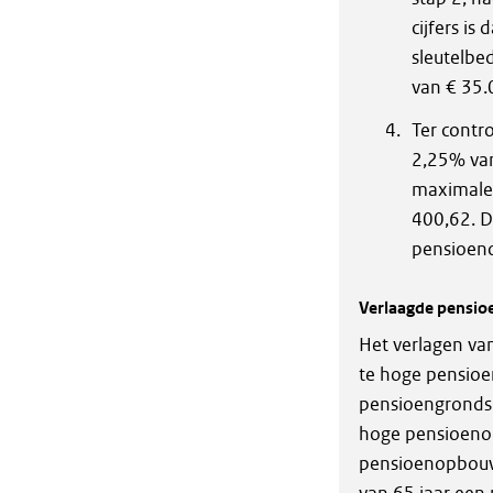
cijfers is
sleutelbe
van € 35.
Ter contr
2,25% van
maximale 
400,62. D
pensioeno
Verlaagde pensio
Het verlagen va
te hoge pensioe
pensioengrondsl
hoge pensioenop
pensioenopbouw 