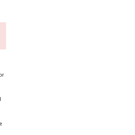
or
l
e