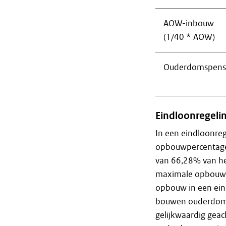
AOW-inbouw
(1/40 * AOW)
Ouderdomspens
Eindloonregeli
In een eindloonreg
opbouwpercentage
van 66,28% van het
maximale opbouw i
opbouw in een eind
bouwen ouderdoms
gelijkwaardig gea