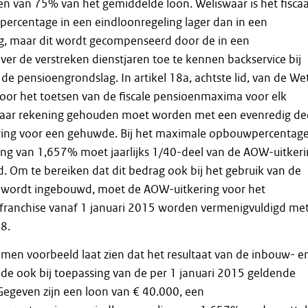
 van 75% van het gemiddelde loon. Weliswaar is het fiscaa
rcentage in een eindloonregeling lager dan in een
g, maar dit wordt gecompenseerd door de in een
ver de verstreken dienstjaren toe te kennen backservice bij
de pensioengrondslag. In artikel 18a, achtste lid, van de We
voor het toetsen van de fiscale pensioenmaxima voor elk
jaar rekening gehouden moet worden met een evenredig de
ing voor een gehuwde. Bij het maximale opbouwpercentage
ing van 1,657% moet jaarlijks 1/40-deel van de AOW-uitker
 Om te bereiken dat dit bedrag ook bij het gebruik van de
wordt ingebouwd, moet de AOW-uitkering voor het
franchise vanaf 1 januari 2015 worden vermenigvuldigd me
8.
men voorbeeld laat zien dat het resultaat van de inbouw- e
de ook bij toepassing van de per 1 januari 2015 geldende
. Gegeven zijn een loon van € 40.000, een