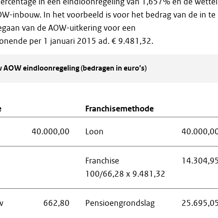
centage in een eindloonregeling van 1,657% en de wetteli
-inbouw. In het voorbeeld is voor het bedrag van de in te
gaan van de AOW-uitkering voor een
ende per 1 januari 2015 ad. € 9.481,32.
 AOW eindloonregeling (bedragen in euro’s)
e
Franchisemethode
40.000,00
Loon
40.000,0
Franchise
14.304,9
100/66,28 x 9.481,32
w
662,80
Pensioengrondslag
25.695,0