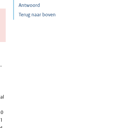
Antwoord
Terug naar boven
-
al
40
 1
et