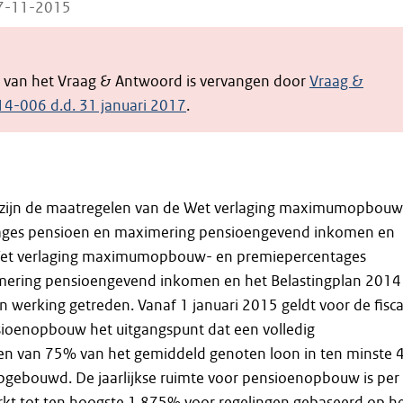
07-11-2015
e van het Vraag & Antwoord is vervangen door
Vraag &
4-006 d.d. 31 januari 2017
.
 zijn de maatregelen van de Wet verlaging maximumopbouw
ages pensioen en maximering pensioengevend inkomen en
 Wet verlaging maximumopbouw- en premiepercentages
mering pensioengevend inkomen en het Belastingplan 2014
n werking getreden. Vanaf 1 januari 2015 geldt voor de fisca
sioenopbouw het uitgangspunt dat een volledig
 van 75% van het gemiddeld genoten loon in ten minste 
pgebouwd. De jaarlijkse ruimte voor pensioenopbouw is per
rkt tot ten hoogste 1,875% voor regelingen gebaseerd op h