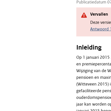
Publicatiedatum 
Vervallen
Deze versi
Antwoord 1
Inleiding
Op 1 januari 2015
en premiepercent
Wijziging van de
pensioen en maxi
(Witteveen 2015) i
gefaciliteerde pen
ouderdomspensioen
jaar kan worden o
januari 2015 bepe