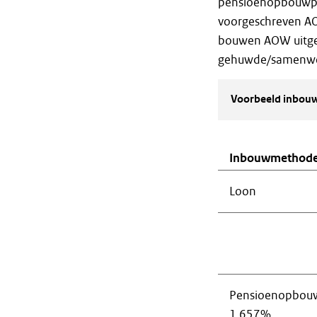
pensioenopbouwper
voorgeschreven AOW
bouwen AOW uitge
gehuwde/samenwon
Voorbeeld inbouw
Inbouwmethod
Loon
Pensioenopbou
1,657%