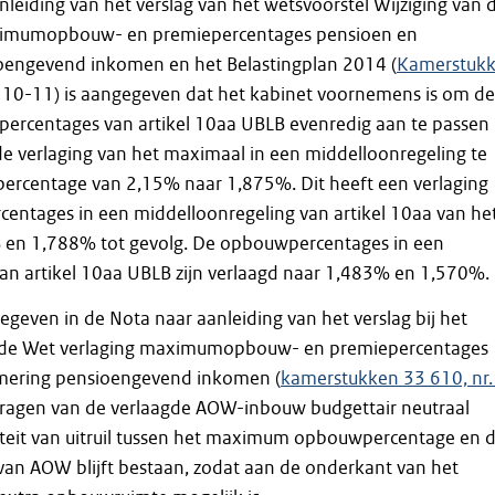
nleiding van het verslag van het wetsvoorstel Wijziging van 
ximumopbouw- en premiepercentages pensioen en
engevend inkomen en het Belastingplan 2014 (
Kamerstuk
z. 10-11) is aangegeven dat het kabinet voornemens is om de
ercentages van artikel 10aa UBLB evenredig aan te passen
e verlaging van het maximaal in een middelloonregeling te
rcentage van 2,15% naar 1,875%. Dit heeft een verlaging
entages in een middelloonregeling van artikel 10aa van he
en 1,788% tot gevolg. De opbouwpercentages in een
an artikel 10aa UBLB zijn verlaagd naar 1,483% en 1,570%.
gegeven in de Nota naar aanleiding van het verslag bij het
r de Wet verlaging maximumopbouw- en premiepercentages
mering pensioengevend inkomen (
kamerstukken 33 610, nr.
edragen van de verlaagde AOW-inbouw budgettair neutraal
iteit van uitruil tussen het maximum opbouwpercentage en 
n AOW blijft bestaan, zodat aan de onderkant van het