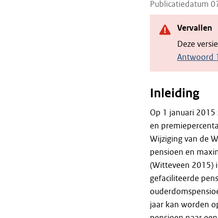
Publicatiedatum 
Vervallen
Deze versi
Antwoord 1
Inleiding
Op 1 januari 2015
en premiepercent
Wijziging van de
pensioen en maxi
(Witteveen 2015) i
gefaciliteerde pen
ouderdomspensioen
jaar kan worden o
pensioen naar een