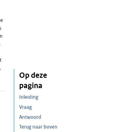
de
s
an
n
t
.
Op deze
pagina
Inleiding
Vraag
Antwoord
Terug naar boven