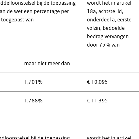
iddelloonstelsel bij de toepassing
wordt het in artikel
van de wet een percentage per
18a, achtste lid,
t toegepast van
onderdeel a, eerste
volzin, bedoelde
bedrag vervangen
door 75% van
maar niet meer dan
1,701%
€ 10.095
1,788%
€ 11.395
ndloonstelsel bij de toepassing
wordt het in artikel