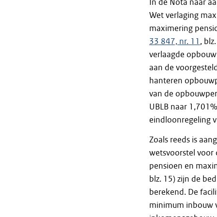
In de Nota naar aa
Wet verlaging ma
maximering pensio
33 847, nr. 11
, bl
verlaagde opbouwp
aan de voorgesteld
hanteren opbouwpe
van de opbouwperc
UBLB naar 1,701% 
eindloonregeling v
Zoals reeds is aan
wetsvoorstel voo
pensioen en maxi
blz. 15) zijn de b
berekend. De facil
minimum inbouw va