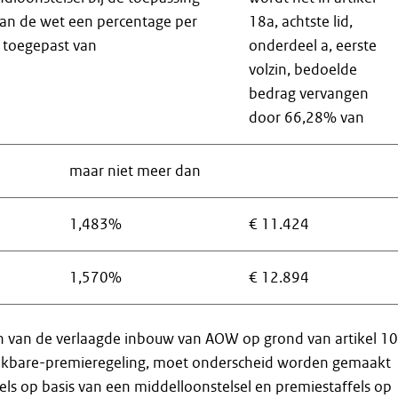
van de wet een percentage per
18a, achtste lid,
t toegepast van
onderdeel a, eerste
volzin, bedoelde
bedrag vervangen
door 66,28% van
maar niet meer dan
1,483%
€ 11.424
1,570%
€ 12.894
n van de verlaagde inbouw van AOW op grond van artikel 1
ikbare-premieregeling, moet onderscheid worden gemaakt
els op basis van een middelloonstelsel en premiestaffels op