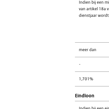
Indien bij een m
van artikel 18a 
dienstjaar word
meer dan
-
1,701%
Eindloon
Indien bij een ei