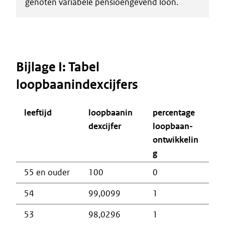
genoten variabele pensioengevend loon.
Bijlage I: Tabel
loopbaanindexcijfers
leeftijd
loopbaanin
percentage
dexcijfer
loopbaan-
ontwikkelin
g
55 en ouder
100
0
54
99,0099
1
53
98,0296
1