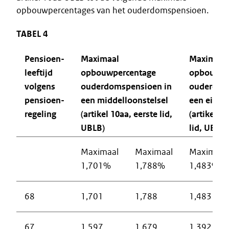
opbouwpercentages van het ouderdomspensioen.
TABEL 4
Pensioen-
Maximaal
Maximaal
leeftijd
opbouwpercentage
opbouwpe
volgens
ouderdomspensioen in
ouderdom
pensioen-
een middelloonstelsel
een eindl
regeling
(artikel 10aa, eerste lid,
(artikel 1
UBLB)
lid, UBLB)
Maximaal
Maximaal
Maximaal
1,701%
1,788%
1,483%
68
1,701
1,788
1,483
67
1,597
1,679
1,392