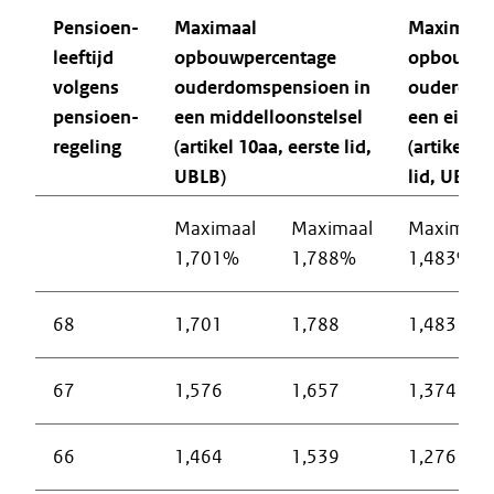
Pensioen-
Maximaal
Maximaal
leeftijd
opbouwpercentage
opbouwpe
volgens
ouderdomspensioen in
ouderdom
pensioen-
een middelloonstelsel
een eindl
regeling
(artikel 10aa, eerste lid,
(artikel 1
UBLB)
lid, UBLB)
Maximaal
Maximaal
Maximaal
1,701%
1,788%
1,483%
68
1,701
1,788
1,483
67
1,576
1,657
1,374
66
1,464
1,539
1,276