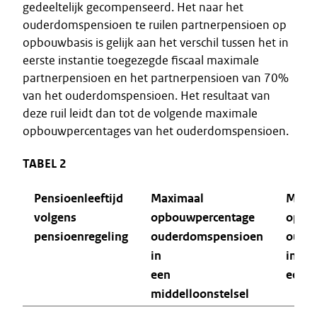
gedeeltelijk gecompenseerd. Het naar het
ouderdomspensioen te ruilen partnerpensioen op
opbouwbasis is gelijk aan het verschil tussen het in
eerste instantie toegezegde fiscaal maximale
partnerpensioen en het partnerpensioen van 70%
van het ouderdomspensioen. Het resultaat van
deze ruil leidt dan tot de volgende maximale
opbouwpercentages van het ouderdomspensioen.
TABEL 2
Pensioenleeftijd
Maximaal
Maxi
volgens
opbouwpercentage
opbo
pensioenregeling
ouderdomspensioen
oude
in
in
een
een e
middelloonstelsel