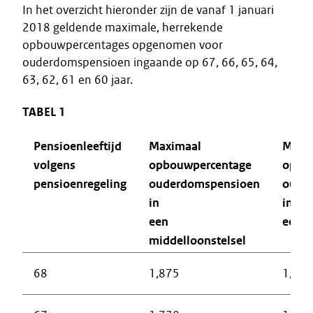
In het overzicht hieronder zijn de vanaf 1 januari
2018 geldende maximale, herrekende
opbouwpercentages opgenomen voor
ouderdomspensioen ingaande op 67, 66, 65, 64,
63, 62, 61 en 60 jaar.
TABEL 1
Pensioenleeftijd
Maximaal
Maxi
volgens
opbouwpercentage
opbo
pensioenregeling
ouderdomspensioen
oude
in
in
een
een e
middelloonstelsel
68
1,875
1,657