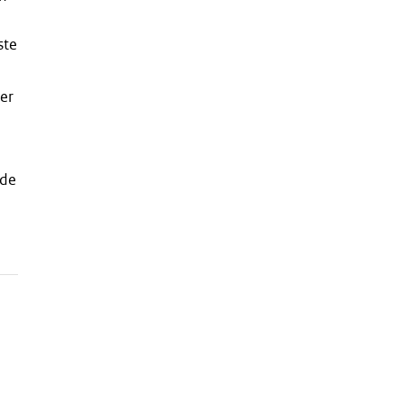
ste
er
 de