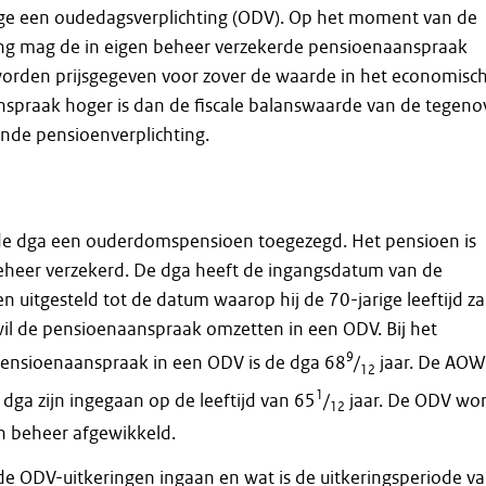
ge een oudedagsverplichting (ODV). Op het moment van de
ng mag de in eigen beheer verzekerde pensioenaanspraak
 worden prijsgegeven voor zover de waarde in het economisc
nspraak hoger is dan de fiscale balanswaarde van de tegeno
nde pensioenverplichting.
de dga een ouderdomspensioen toegezegd. Het pensioen is
beheer verzekerd. De dga heeft de ingangsdatum van de
n uitgesteld tot de datum waarop hij de 70-jarige leeftijd za
il de pensioenaanspraak omzetten in een ODV. Bij het
9
ensioenaanspraak in een ODV is de dga 68
/
jaar. De AOW
12
1
 dga zijn ingegaan op de leeftijd van 65
/
jaar. De ODV wo
12
n beheer afgewikkeld.
 ODV-uitkeringen ingaan en wat is de uitkeringsperiode v