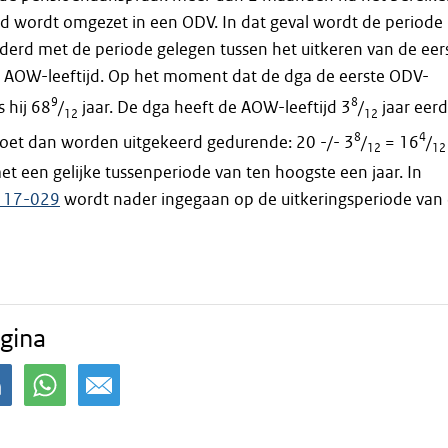
d wordt omgezet in een ODV. In dat geval wordt de periode
derd met de periode gelegen tussen het uitkeren van de eer
 AOW-leeftijd. Op het moment dat de dga de eerste ODV-
9
8
s hij 68
/
jaar. De dga heeft de AOW-leeftijd 3
/
jaar eerd
12
12
8
4
oet dan worden uitgekeerd gedurende: 20 -/- 3
/
= 16
/
12
12
met een gelijke tussenperiode van ten hoogste een jaar. In
 17-029
wordt nader ingegaan op de uitkeringsperiode van
gina