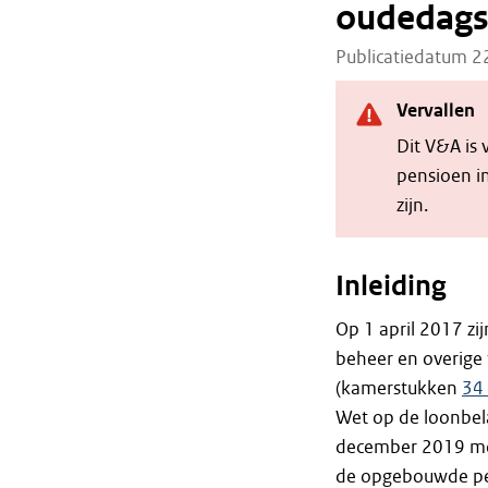
oudedagsv
Publicatiedatum 
Vervallen
Dit V&A is 
pensioen i
zijn.
Inleiding
Op 1 april 2017 zi
beheer en overige
(kamerstukken
34
Wet op de loonbela
december 2019 mog
de opgebouwde pen