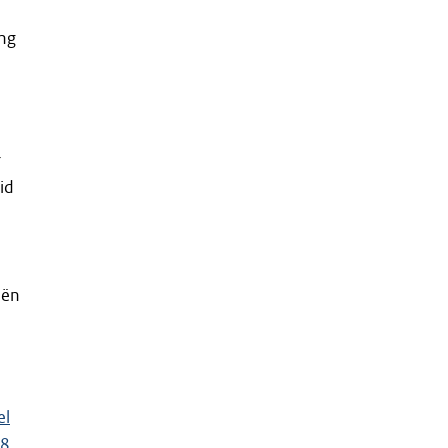
ang
r
id
iën
el
8,