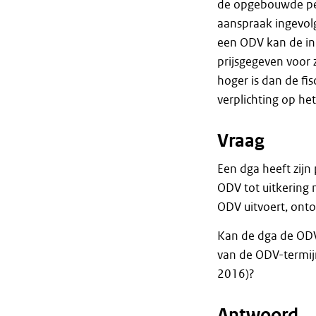
de opgebouwde pen
aanspraak ingevolg
een ODV kan de in
prijsgegeven voor
hoger is dan de fi
verplichting op he
Vraag
Een dga heeft zijn
ODV tot uitkering
ODV uitvoert, ont
Kan de dga de ODV
van de ODV-termijn
2016)?
Antwoord