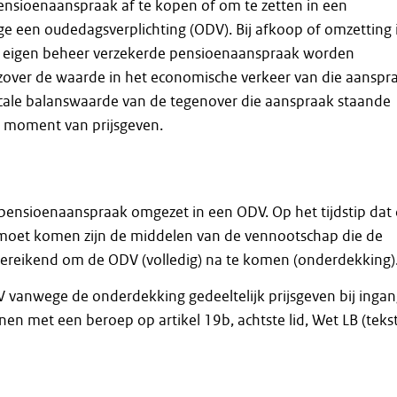
sioenaanspraak af te kopen of om te zetten in een
e een oudedagsverplichting (ODV). Bij afkoop of omzetting 
 eigen beheer verzekerde pensioenaanspraak worden
 zover de waarde in het economische verkeer van die aanspr
scale balanswaarde van de tegenover die aanspraak staande
t moment van prijsgeven.
 pensioenaanspraak omgezet in een ODV. Op het tijdstip dat
 moet komen zijn de middelen van de vennootschap die de
oereikend om de ODV (volledig) na te komen (onderdekking)
 vanwege de onderdekking gedeeltelijk prijsgeven bij inga
en met een beroep op artikel 19b, achtste lid, Wet LB (teks