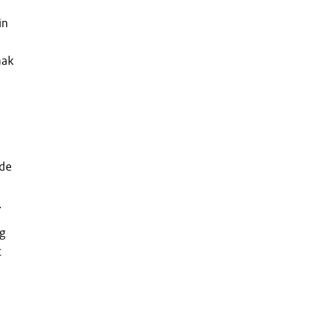
in
aak
 de
.
ng
t