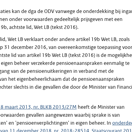
tuaties kan de dga de ODV vanwege de onderdekking bij ing
nen onder voorwaarden gedeeltelijk prijsgeven met een
9b, achtste lid, Wet LB (tekst 2016).
 lid, Wet LB verklaart onder andere artikel 19b Wet LB, zoals
e op 31 december 2016, van overeenkomstige toepassing voo
tste lid van artikel 19b Wet LB (tekst 2016) is de mogelijkhe
eigen beheer verzekerde pensioenaanspraken eenmalig te
ngang van de pensioenuitkeringen in verband met de
van het eigenbeheerlichaam dat de pensioenaanspraken
echter slechts in die gevallen die door de Minister van Financ
 18 maart 2013, nr. BLKB 2013/27M
heeft de Minister van
oorwaarden gevallen aangewezen waarbij sprake is van
n' en 'pensioenverplichtingen' in eigen beheer. In
onderde
t van 11 december 2018, nr. 2018-28514
,
Staatscourant 201