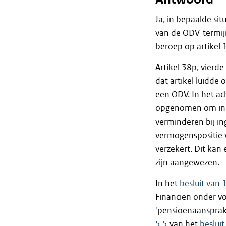
Ja, in bepaalde si
van de ODV-termij
beroep op artikel 1
Artikel 38p, vierde
dat artikel luidd
een ODV. In het ach
opgenomen om in 
verminderen bij i
vermogenspositie 
verzekert. Dit kan 
zijn aangewezen.
In het
besluit van
Financiën onder v
'pensioenaansprake
5.5
van het
beslui