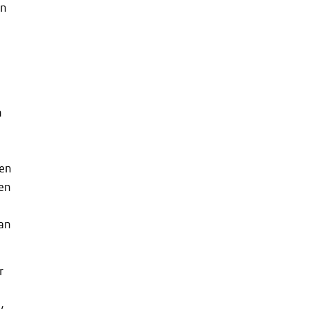
an
n
oen
den
an
r
w,