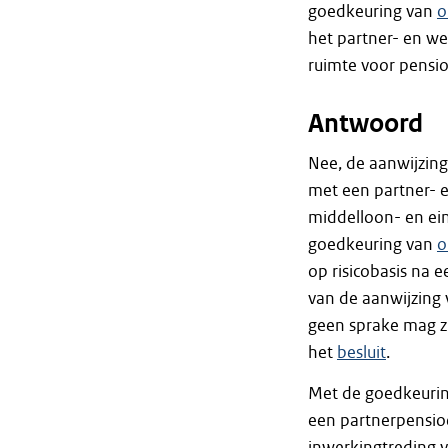
goedkeuring van
o
het partner- en we
ruimte voor pens
Antwoord
Nee, de aanwijzin
met een partner- 
middelloon- en ei
goedkeuring van
o
op risicobasis na 
van de aanwijzing
geen sprake mag z
het
besluit
.
Met de goedkeuri
een partnerpensio
inwerkingtreding 