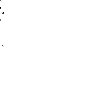
g
oor
an
r
rs