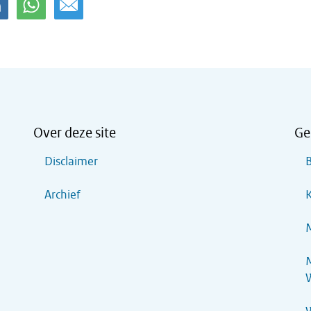
Over deze site
Ge
Disclaimer
B
Archief
K
M
M