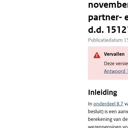
november
partner- 
d.d. 1512
Publicatiedatum 
Vervallen
Deze versi
Antwoord 1
Inleiding
In
onderdeel 8.7
v
besluit) is een aa
berekening van de 
wezenpensioen volg