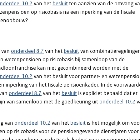
nderdeel 10.2
van het
besluit
ten aanzien van de omvang v
zenpensioen op risicobasis na een inperking van de fiscale
ioenopbouw?
g van
onderdeel 8.7
van het
besluit
van combinatieregelinge
en wezenpensioen op risicobasis bij samenloop van de
ndloonfranchise kan niet gecombineerd worden met de
nderdeel 10.2
van het besluit voor partner- en wezenpensi
een inperking van het fiscale pensioenkader. In de voorwaar
 van
onderdeel 8.7
van het
besluit
is expliciet bepaald dat er
ijn van samenloop met de goedkeuring uit
onderdeel 10.2
v
ng van
onderdeel 10.2
van het
besluit
is het mogelijk om voo
en op risicobasis voor de pensioengevende dienstjaren voor
van de beperking van de fiscale kaders voor pensioenopbou