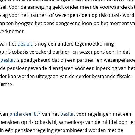
sel. Voor de aanwijzing geldt onder meer de voorwaarde da
lag voor het partner- of wezenpensioen op risicobasis word
van ten hoogste het pensioengevend loon op het moment v
 werknemer.
van het
besluit
is nog een andere tegemoetkoming
 risicobasis verzekerd partner- en wezenpensioen. In dat
t
besluit
is goedgekeurd dat bij een partner- en wezenpensio
r de pensioengevende dienstjaren vóór een inperking van he
der kan worden uitgegaan van de eerder bestaande fiscale
uimte.
 van
onderdeel 8.7
van het
besluit
voor regelingen met een
pensioen op risicobasis bij samenloop van de middelloon- e
 in één pensioenregeling gecombineerd worden met de