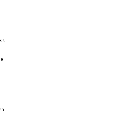
ar.
de
ren