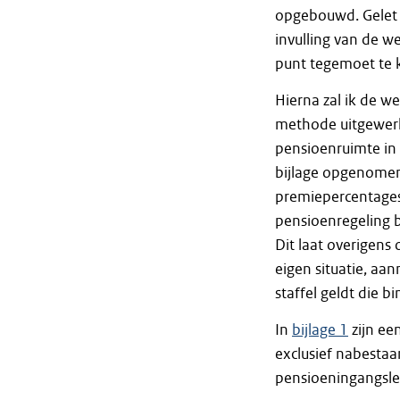
opgebouwd. Gelet o
invulling van de we
punt tegemoet te
Hierna zal ik de w
methode uitgewerk
pensioenruimte in 
bijlage opgenomen
premiepercentages 
pensioenregeling b
Dit laat overigens
eigen situatie, a
staffel geldt die b
In
bijlage 1
zijn ee
exclusief nabestaa
pensioeningangslee