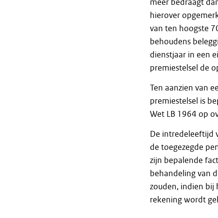
meer bedraagt dan 7
hierover opgemerk
van ten hoogste 70
behoudens beleggi
dienstjaar in een 
premiestelsel de o
Ten aanzien van e
premiestelsel is b
Wet LB 1964 op o
De intredeleeftijd
de toegezegde pen
zijn bepalende fac
behandeling van d
zouden, indien bij
rekening wordt geh