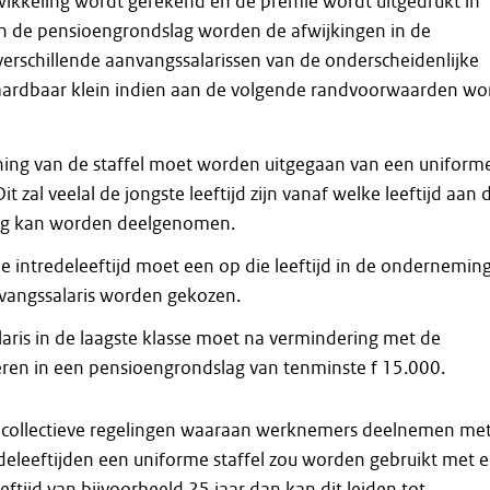
wikkeling wordt gerekend en de premie wordt uitgedrukt in
n de pensioengrondslag worden de afwijkingen in de
verschillende aanvangssalarissen van de onderscheidenlijke
rdbaar klein indien aan de volgende randvoorwaarden wo
ing van de staffel moet worden uitgegaan van een uniform
Dit zal veelal de jongste leeftijd zijn vanaf welke leeftijd aan 
ng kan worden deelgenomen.
e intredeleeftijd moet een op die leeftijd in de ondernemin
nvangssalaris worden gekozen.
aris in de laagste klasse moet na vermindering met de
teren in een pensioengrondslag van tenminste f 15.000.
r collectieve regelingen waaraan werknemers deelnemen me
edeleeftijden een uniforme staffel zou worden gebruikt met 
ftijd van bijvoorbeeld 25 jaar dan kan dit leiden tot