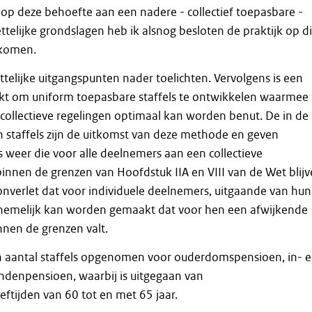
p deze behoefte aan een nadere - collectief toepasbare -
ttelijke grondslagen heb ik alsnog besloten de praktijk op di
 komen.
ettelijke uitgangspunten nader toelichten. Vervolgens is een
t om uniform toepasbare staffels te ontwikkelen waarmee
collectieve regelingen optimaal kan worden benut. De in de
 staffels zijn de uitkomst van deze methode en geven
weer die voor alle deelnemers aan een collectieve
innen de grenzen van Hoofdstuk IIA en VIII van de Wet blijv
 onverlet dat voor individuele deelnemers, uitgaande van hun
annemelijk kan worden gemaakt dat voor hen een afwijkende
innen de grenzen valt.
n aantal staffels opgenomen voor ouderdomspensioen, in- 
ndenpensioen, waarbij is uitgegaan van
ftijden van 60 tot en met 65 jaar.