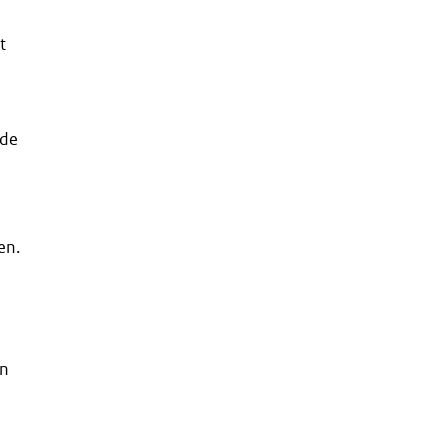
t
 de
en.
en