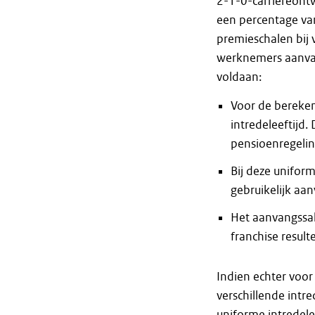
2-1-0-carrièreont
een percentage va
premieschalen bij 
werknemers aanvaa
voldaan:
Voor de bereken
intredeleeftijd. 
pensioenregeli
Bij deze uniform
gebruikelijk aa
Het aanvangssal
franchise resul
Indien echter voo
verschillende intr
uniforme intredelee