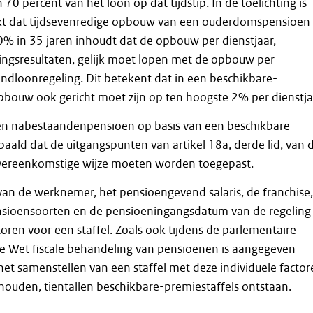
0 percent van het loon op dat tijdstip. In de toelichting is
t dat tijdsevenredige opbouw van een ouderdomspensioen
% in 35 jaren inhoudt dat de opbouw per dienstjaar,
ngsresultaten, gelijk moet lopen met de opbouw per
eindloonregeling. Dit betekent dat in een beschikbare-
pbouw ook gericht moet zijn op ten hoogste 2% per dienstja
en nabestaandenpensioen op basis van een beschikbare-
epaald dat de uitgangspunten van artikel 18a, derde lid, van 
vereenkomstige wijze moeten worden toegepast.
 van de werknemer, het pensioengevend salaris, de franchise,
sioensoorten en de pensioeningangsdatum van de regeling
toren voor een staffel. Zoals ook tijdens de parlementaire
e Wet fiscale behandeling van pensioenen is aangegeven
 het samenstellen van een staffel met deze individuele facto
ouden, tientallen beschikbare-premiestaffels ontstaan.