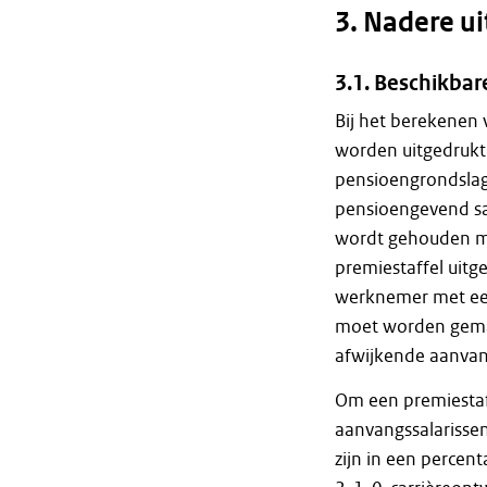
3. Nadere u
3.1. Beschikba
Bij het berekenen
worden uitgedrukt 
pensioengrondslag
pensioengevend sa
wordt gehouden m
premiestaffel uitge
werknemer met een
moet worden gemaa
afwijkende aanvang
Om een premiestaff
aanvangssalarissen
zijn in een percen