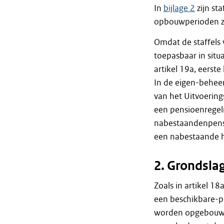
In
bijlage 2
zijn st
opbouwperioden zij
Omdat de staffels vo
toepasbaar in situa
artikel 19a, eerste
In de eigen-beheer
van het Uitvoering
een pensioenregel
nabestaandenpens
een nabestaande h
2. Grondsl
Zoals in artikel 1
een beschikbare-p
worden opgebouwd 