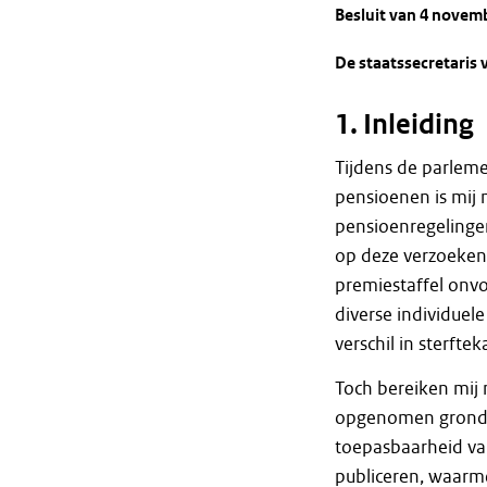
Besluit van 4 novem
De staatssecretaris 
1. Inleiding
Tijdens de parleme
pensioenen is mij
pensioenregelingen
op deze verzoeken
premiestaffel on
diverse individuel
verschil in sterftek
Toch bereiken mij 
opgenomen grondsl
toepasbaarheid van
publiceren, waarm