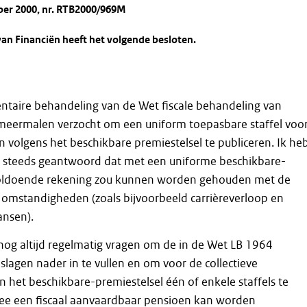
ber 2000, nr. RTB2000/969M
van Financiën heeft het volgende besloten.
ntaire behandeling van de Wet fiscale behandeling van
 meermalen verzocht om een uniform toepasbare staffel voo
 volgens het beschikbare premiestelsel te publiceren. Ik he
 steeds geantwoord dat met een uniforme beschikbare-
voldoende rekening zou kunnen worden gehouden met de
e omstandigheden (zoals bijvoorbeeld carrièreverloop en
ansen).
nog altijd regelmatig vragen om de in de Wet LB 1964
agen nader in te vullen en om voor de collectieve
 het beschikbare-premiestelsel één of enkele staffels te
ee een fiscaal aanvaardbaar pensioen kan worden