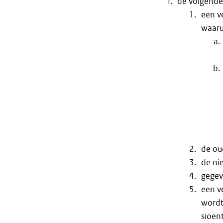
de volgende
een v
waarui
de ou
de ni
gegev
een v
wordt
sioen