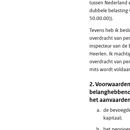
tussen Nederland 
dubbele belasting 
50.00.00)).
Tevens heb ik besl
overdracht van pen
inspecteur van de
Heerlen. Ik machti
overdracht van pen
mits wordt voldaa
2. Voorwaarden 
belanghebbend
het aanvaarden
de bevoegde
kapitaal;
het pensioen