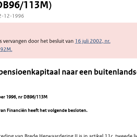
 DB96/113M)
02-12-1996
 is vervangen door het besluit van
16 juli 2002, nr.
192M.
pensioenkapitaal naar een buitenlands
ber 1996, nr DB96/113M
van Financiën heeft het volgende besloten.
eding van Brede Herwaardering II is in artikel 11c, tweede li