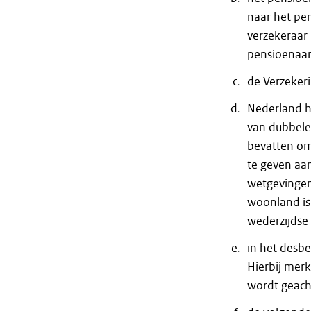
naar het pe
verzekeraar
pensioenaa
de Verzeker
Nederland h
van dubbele
bevatten omt
te geven aa
wetgevingen
woonland is
wederzijdse 
in het desbe
Hierbij merk
wordt geacht