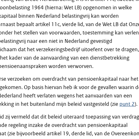
loonbelasting 1964 (hierna: Wet LB) opgenomen in welke
kapitaal binnen Nederland belastingvrij kan worden
naast bepaalt artikel 11c, vierde lid, van de Wet LB dat Onz
g onder het stellen van voorwaarden, toestemming kan verle
elastingvrij naar een niet in Nederland gevestigd
ichaam dat het verzekeringsbedrijf uitoefent over te dragen,
 het kader van de aanvaarding van een dienstbetrekking
 pensioenaanspraken worden verworven.
erse verzoeken om overdracht van pensioenkapitaal naar het
gekomen. Op basis hiervan heb ik voor de gevallen waarin d
derland heeft verlaten wegens het aanvaarden van een
kking in het buitenland mijn beleid vastgesteld (zie
punt 2
).
id zij vermeld dat dit beleid uiteraard toepassing van verdra
de regeling inzake de overdracht van pensioenkapitaal
aat (zie bijvoorbeeld artikel 19, derde lid, van de Overeenko