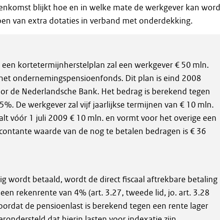
eenkomst blijkt hoe en in welke mate de werkgever kan wor
doen van extra dotaties in verband met onderdekking.
 een kortetermijnherstelplan zal een werkgever € 50 mln.
n het ondernemingspensioenfonds. Dit plan is eind 2008
r de Nederlandsche Bank. Het bedrag is berekend tegen
5%. De werkgever zal vijf jaarlijkse termijnen van € 10 mln.
aalt vóór 1 juli 2009 € 10 mln. en vormt voor het overige een
 contante waarde van de nog te betalen bedragen is € 36
dig wordt betaald, wordt de direct fiscaal aftrekbare betaling
en rekenrente van 4% (art. 3.27, tweede lid, jo. art. 3.28
oordat de pensioenlast is berekend tegen een rente lager
ondersteld dat hierin lasten voor indexatie zijn