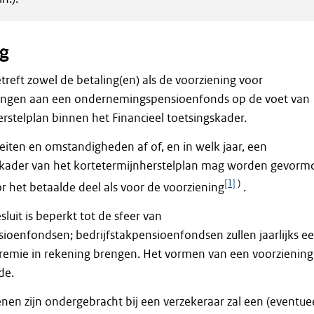
ng
reft zowel de betaling(en) als de voorziening voor
ingen aan een ondernemingspensioenfonds op de voet van
rstelplan binnen het Financieel toetsingskader.
eiten en omstandigheden af of, en in welk jaar, een
t kader van het kortetermijnherstelplan mag worden gevorm
[1]
)
or het betaalde deel als voor de voorziening
.
sluit is beperkt tot de sfeer van
oenfondsen; bedrijfstakpensioenfondsen zullen jaarlijks e
emie in rekening brengen. Het vormen van een voorziening 
de.
nen zijn ondergebracht bij een verzekeraar zal een (eventuee