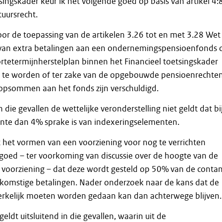
tsingskader keur ik het volgende goed op basis van artikel 4:
uursrecht.
oor de toepassing van de artikelen 3.26 tot en met 3.28 Wet
van extra betalingen aan een ondernemingspensioenfonds 
rtetermijnherstelplan binnen het Financieel toetsingskader
ft te worden of ter zake van de opgebouwde pensioenrechte
opsommen aan het fonds zijn verschuldigd.
 die gevallen de wettelijke veronderstelling niet geldt dat bi
ente dan 4% sprake is van indexeringselementen.
 het vormen van een voorziening voor nog te verrichten
 goed – ter voorkoming van discussie over de hoogte van de
 voorziening – dat deze wordt gesteld op 50% van de conta
komstige betalingen. Nader onderzoek naar de kans dat de
rkelijk moeten worden gedaan kan dan achterwege blijven.
ldt uitsluitend in die gevallen, waarin uit de