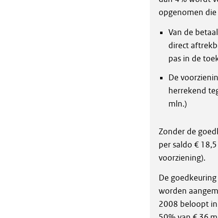
opgenomen die n
Van de betaal
direct aftrek
pas in de toek
De voorzieni
herrekend tege
mln.)
Zonder de goedke
per saldo € 18,5
voorziening).
De goedkeuring 
worden aangemer
2008 beloopt in 
50% van € 36 ml