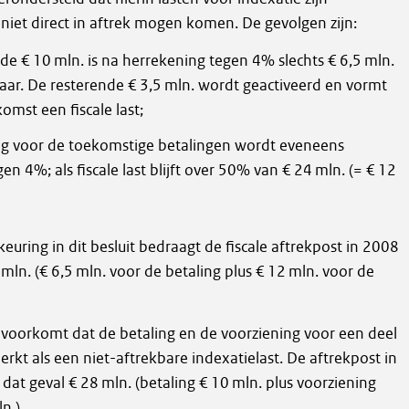
iet direct in aftrek mogen komen. De gevolgen zijn:
de € 10 mln. is na herrekening tegen 4% slechts € 6,5 mln.
baar. De resterende € 3,5 mln. wordt geactiveerd en vormt
omst een fiscale last;
ng voor de toekomstige betalingen wordt eveneens
n 4%; als fiscale last blijft over 50% van € 24 mln. (= € 12
uring in dit besluit bedraagt de fiscale aftrekpost in 2008
 mln. (€ 6,5 mln. voor de betaling plus € 12 mln. voor de
voorkomt dat de betaling en de voorziening voor een deel
kt als een niet-aftrekbare indexatielast. De aftrekpost in
dat geval € 28 mln. (betaling € 10 mln. plus voorziening
n.).