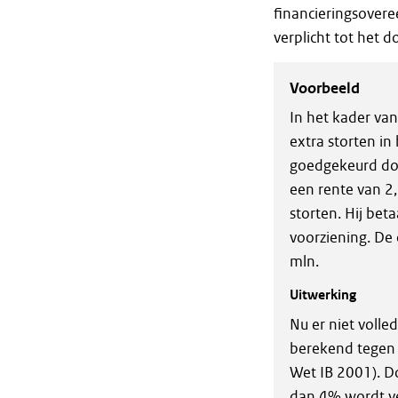
financieringsover
verplicht tot het 
Voorbeeld
In het kader van
extra storten i
goedgekeurd doo
een rente van 2,
storten. Hij bet
voorziening. De
mln.
Uitwerking
Nu er niet volle
berekend tegen e
Wet IB 2001). D
dan 4% wordt ver