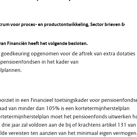
trum voor proces- en productontwikkeling, Sector brieven &
van Financiën heeft het volgende besloten.
een goedkeuring opgenomen voor de aftrek van extra dotaties
pensioenfondsen in het kader van
elplannen.
rziet in een Financieel toetsingskader voor pensioenfonds
raad van minder dan 105% is een kortetermijnherstelplan
ortetermijnherstelplan moet het pensioenfonds uitwerken h
n drie jaar zal voldoen aan de bij of krachtens artikel 131 van
lde vereisten ten aanzien van het minimaal eigen vermogen