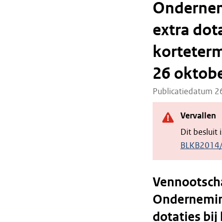
Ondernem
extra dota
korteterm
26 oktob
Publicatiedatum 
Vervallen
Dit besluit
BLKB2014
Vennootscha
Ondernemin
dotaties bi