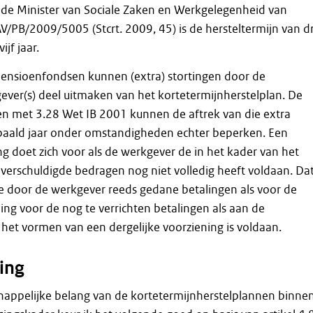
 de Minister van Sociale Zaken en Werkgelegenheid van
AV/PB/2009/5005 (Stcrt. 2009, 45) is de hersteltermijn van d
ijf jaar.
ensioenfondsen kunnen (extra) stortingen door de
ver(s) deel uitmaken van het kortetermijnherstelplan. De
 en met 3.28 Wet IB 2001 kunnen de aftrek van die extra
epaald jaar onder omstandigheden echter beperken. Een
ng doet zich voor als de werkgever de in het kader van het
) verschuldigde bedragen nog niet volledig heeft voldaan. Da
e door de werkgever reeds gedane betalingen als voor de
ing voor de nog te verrichten betalingen als aan de
et vormen van een dergelijke voorziening is voldaan.
ing
happelijke belang van de kortetermijnherstelplannen binne