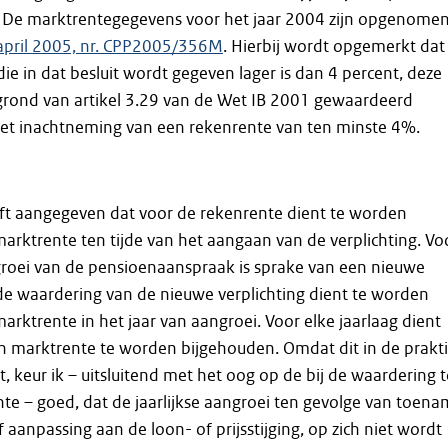
. De marktrentegegevens voor het jaar 2004 zijn opgenomen
 april 2005, nr. CPP2005/356M
. Hierbij wordt opgemerkt dat
ie in dat besluit wordt gegeven lager is dan 4 percent, deze
 grond van artikel 3.29 van de Wet IB 2001 gewaardeerd
 inachtneming van een rekenrente van ten minste 4%.
t aangegeven dat voor de rekenrente dient te worden
arktrente ten tijde van het aangaan van de verplichting. Vo
ngroei van de pensioenaanspraak is sprake van een nieuwe
 de waardering van de nieuwe verplichting dient te worden
arktrente in het jaar van aangroei. Voor elke jaarlaag dient
n marktrente te worden bijgehouden. Omdat dit in de prakti
t, keur ik – uitsluitend met het oog op de bij de waardering 
te – goed, dat de jaarlijkse aangroei ten gevolge van toen
f aanpassing aan de loon- of prijsstijging, op zich niet wordt