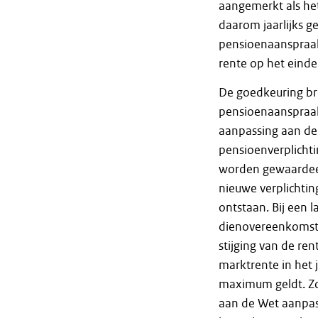
aangemerkt als het
daarom jaarlijks g
pensioenaanspraak 
rente op het eind
De goedkeuring br
pensioenaanspraak 
aanpassing aan de 
pensioenverplichti
worden gewaardeer
nieuwe verplichtin
ontstaan. Bij een 
dienovereenkomsti
stijging van de re
marktrente in het 
maximum geldt. Zo
aan de Wet aanpas