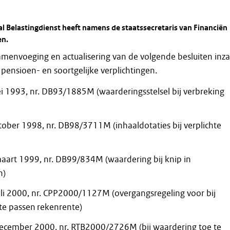
l Belastingdienst heeft namens de staatssecretaris van Financiën
en.
 samenvoeging en actualisering van de volgende besluiten inz
pensioen- en soortgelijke verplichtingen.
ei 1993, nr. DB93/1885M (waarderingsstelsel bij verbreking
ktober 1998, nr. DB98/3711M (inhaaldotaties bij verplichte
maart 1999, nr. DB99/834M (waardering bij knip in
n)
juli 2000, nr. CPP2000/1127M (overgangsregeling voor bij
te passen rekenrente)
december 2000, nr. RTB2000/2726M (bij waardering toe te