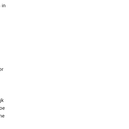
 in
or
jk
toe
ame