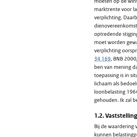
moeten op de win
marktrente voor l
verplichting. Daarb
dienovereenkomst
optredende stijgin
moet worden gewaa
verplichting oorsp
34 169
, BNB 200
ben van mening da
toepassing is in si
lichaam als bedoeld
loonbelasting 1964
gehouden. Ik zal b
1.2. Vaststelli
Bij de waardering
kunnen belastingpl