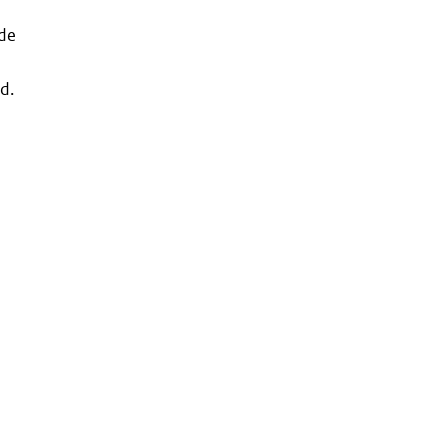
 de
d.
n
6