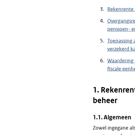
Rekenrente b
Overgangsre
pensioen- en
Toepassing a
verzekerd ka
Waardering p
fiscale eenh
1. Rekenrent
beheer
1.1. Algemeen
Zowel ingegane als