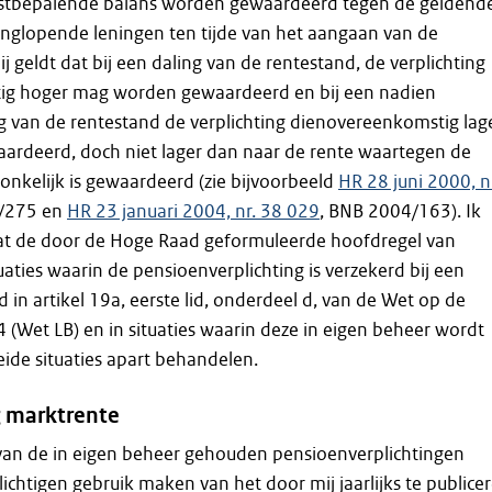
stbepalende balans worden gewaardeerd tegen de geldend
anglopende leningen ten tijde van het aangaan van de
ij geldt dat bij een daling van de rentestand, de verplichting
ig hoger mag worden gewaardeerd en bij een nadien
g van de rentestand de verplichting dienovereenkomstig lag
rdeerd, doch niet lager dan naar de rente waartegen de
ronkelijk is gewaardeerd (zie bijvoorbeeld
HR 28 juni 2000, n
0/275 en
HR 23 januari 2004, nr. 38 029
, BNB 2004/163). Ik
t de door de Hoge Raad geformuleerde hoofdregel van
tuaties waarin de pensioenverplichting is verzekerd bij een
 in artikel 19a, eerste lid, onderdeel d, van de Wet op de
 (Wet LB) en in situaties waarin deze in eigen beheer wordt
eide situaties apart behandelen.
ng marktrente
 van de in eigen beheer gehouden pensioenverplichtingen
ichtigen gebruik maken van het door mij jaarlijks te publice