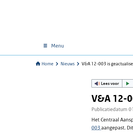
Menu
Home
Nieuws
V&A 12-003 is ge­ac­tu­a­li­s
Lees voor
V&A 12-003
Publicatiedatum 0
Het Centraal Aans
003
aangepast. Di