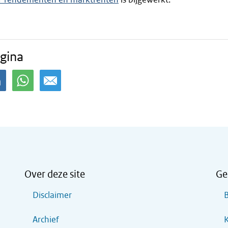
gina
Over deze site
Ge
Disclaimer
B
Archief
K