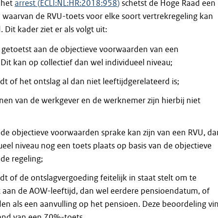
n het
arrest (
ECLI:NL:HR:2018:958
)
schetst de Hoge Raad een
 waarvan de RVU-toets voor elke soort vertrekregeling kan
Dit kader ziet er als volgt uit:
t getoetst aan de objectieve voorwaarden van een
 Dit kan op collectief dan wel individueel niveau;
 of het ontslag al dan niet leeftijdgerelateerd is;
n van de werkgever en de werknemer zijn hierbij niet
n de objectieve voorwaarden sprake kan zijn van een RVU, da
ueel niveau nog een toets plaats op basis van de objectieve
e rege­ling;
 of de ontslagvergoeding feitelijk in staat stelt om te
 aan de AOW-leeftijd, dan wel eerdere pensioendatum, of
en als een aanvulling op het pensioen. Deze beoordeling vi
and van een 70%-toets.