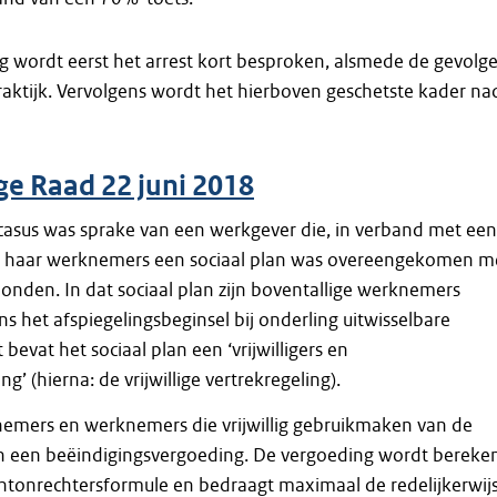
g wordt eerst het arrest kort besproken, alsmede de gevolg
aktijk. Vervolgens wordt het hierboven geschetste kader na
ge Raad 22 juni 2018
casus was sprake van een werkgever die, in verband met een
or haar werknemers een sociaal plan was overeengekomen m
nden. In dat sociaal plan zijn boventallige werknemers
 het afspiegelingsbeginsel bij onderling uit­wisselbare
 bevat het sociaal plan een ‘vrijwilligers en
g’ (hierna: de vrijwillige vertrekregeling).
nemers en werknemers die vrijwillig gebruikmaken van de
n een beëindigingsvergoeding. De vergoeding wordt bereke
ntonrechtersformule en bedraagt maximaal de redelijkerwij