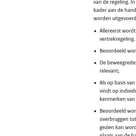
van de regeling. I
kader aan de hand
worden uitgevoerd. 
Allereerst word
vertrekregeling.
Beoordeeld wordt
De beweegredene
relevant;
Als op basis va
vindt op individ
kenmerken van d
Beoordeeld wordt
overbruggen tot
gezien kan word
plaats aan de h