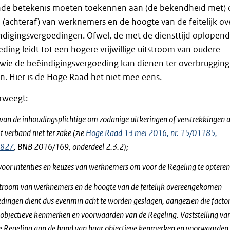
de betekenis moeten toekennen aan (de be­kendheid met) 
om (achteraf) van werknemers en de hoogte van de feitelijk ov
igingsvergoedingen. Ofwel, de met de diensttijd oplopen
­ding leidt tot een hogere vrijwillige uitstroom van oudere
wie de beëindigingsver­goeding kan dienen ter overbrugging
. Hier is de Hoge Raad het niet mee eens.
rweegt:
an de inhoudingsplichtige om zodanige uitkeringen of verstrekkingen 
t verband niet ter zake (zie
Hoge Raad 13 mei 2016, nr. 15/01185,
:827
, BNB 2016/169, onderdeel 2.3.2);
 voor intenties en keuzes van werknemers om voor de Regeling te opteren
itstroom van werknemers en de hoogte van de feitelijk overeengekomen
dingen dient dus evenmin acht te worden geslagen, aangezien die facto­
e objectieve kenmerken en voorwaarden van de Regeling. Vaststelling va
e Regeling aan de hand van haar objectieve kenmerken en voorwaar­den 