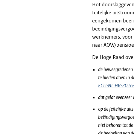
Hof doorslaggeven
feitelijke uitstro
eengekomen beëind
beëindigingsvergoe
werknemers, voor 
naar AOW/pensioen
De Hoge Raad ove
de beweegredenen v
te bieden doen in di
ECLI:NL:HR:2016
dat geldt evenzeer
op de feitelijke u
beëindigingsvergoe
niet behoren tot d
de bedoeling van d