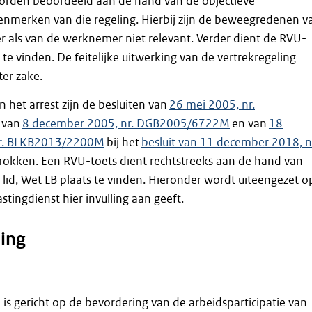
rden beoordeeld aan de hand van de objectieve
nmerken van die regeling. Hierbij zijn de beweegredenen v
 als van de werknemer niet relevant. Verder dient de RVU-
 te vinden. De feitelijke uitwerking van de vertrekregeling
ter zake.
 het arrest zijn de besluiten van
26 mei 2005, nr.
, van
8 de­cember 2005, nr. DGB2005/6722M
en van
18
nr. BLKB2013/2200M
bij het
besluit van 11 december 2018, n
rokken. Een RVU-toets dient rechtstreeks aan de hand van
e lid, Wet LB plaats te vinden. Hieronder wordt uiteengezet o
stingdienst hier invulling aan geeft.
sing
 is gericht op de bevordering van de arbeidsparticipatie van