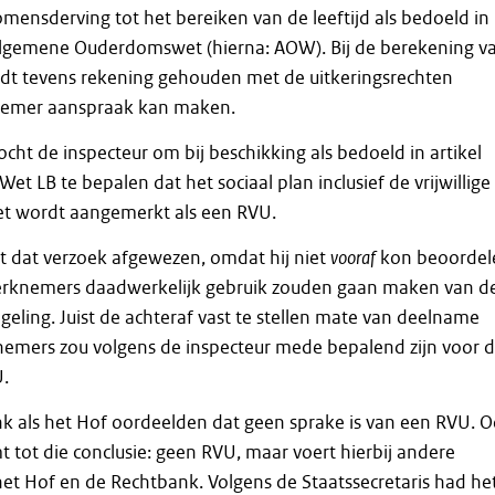
mensderving tot het bereiken van de leeftijd als bedoeld in
 Algemene Ouderdomswet (hierna: AOW). Bij de berekening v
dt tevens rekening gehouden met de uitkeringsrechten
emer aan­spraak kan maken.
cht de inspecteur om bij beschikking als bedoeld in artikel
Wet LB te bepalen dat het sociaal plan inclusief de vrijwillige
iet wordt aangemerkt als een RVU.
t dat verzoek afgewezen, omdat hij niet
vooraf
kon beoordel
rknemers daadwerkelijk gebruik zouden gaan maken van d
regeling. Juist de achteraf vast te stellen mate van deelname
emers zou volgens de inspecteur mede bepalend zijn voor 
U.
k als het Hof oordeelden dat geen sprake is van een RVU. 
tot die conclusie: geen RVU, maar voert hierbij andere
t Hof en de Rechtbank. Volgens de Staatssecretaris had he