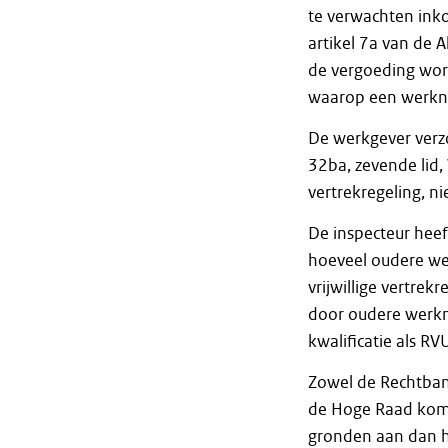
te verwachten inko
artikel 7a van de
de vergoeding wor
waarop een werkn
De werkgever verzo
32ba, zevende lid, 
vertrekregeling, n
De inspecteur heef
hoeveel oudere we
vrijwillige vertrek
door oudere werkn
kwalificatie als RV
Zowel de Rechtban
de Hoge Raad komt 
gronden aan dan he