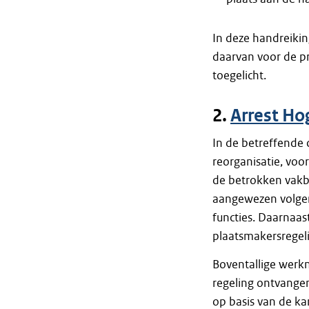
In deze handreikin
daarvan voor de pr
toegelicht.
2.
Arrest Ho
In de betreffende 
reorganisatie, vo
de betrokken vakbo
aangewezen volgens
functies. Daarnaast
plaatsmakersregelin
Boventallige werk
regeling ontvange
op basis van de ka