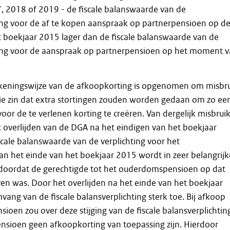
, 2018 of 2019 - de fiscale balanswaarde van de
ing voor de af te kopen aanspraak op partnerpensioen op d
 boekjaar 2015 lager dan de fiscale balanswaarde van de
ing voor de aanspraak op partnerpensioen op het moment 
ekeningswijze van de afkoopkorting is opgenomen om misbr
ie zin dat extra stortingen zouden worden gedaan om zo ee
or de te verlenen korting te creëren. Van dergelijk misbruik
t overlijden van de DGA na het eindigen van het boekjaar
scale balanswaarde van de verplichting voor het
n het einde van het boekjaar 2015 wordt in zeer belangrijk
doordat de gerechtigde tot het ouderdomspensioen op dat
n was. Door het overlijden na het einde van het boekjaar
ng van de fiscale balansverplichting sterk toe. Bij afkoop
sioen zou over deze stijging van de fiscale balansverplichtin
nsioen geen afkoopkorting van toepassing zijn. Hierdoor