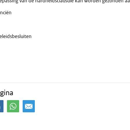
epassing van de hardheidsclausule kan worden gezonden aa
anciën
eleidsbesluiten
gina