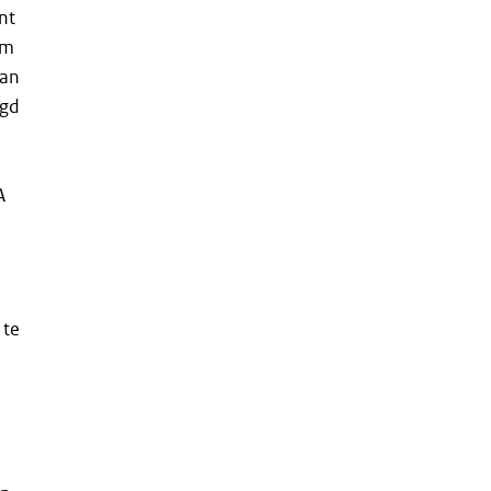
nt
om
van
egd
n
A
 te