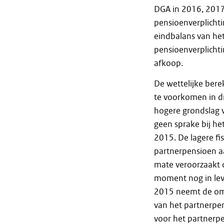
DGA in 2016, 2017
pensioenverplicht
eindbalans van het
pensioenverplicht
afkoop.
De wettelijke ber
te voorkomen in d
hogere grondslag vo
geen sprake bij he
2015. De lagere fi
partnerpensioen aa
mate veroorzaakt 
moment nog in leve
2015 neemt de omva
van het partnerpen
voor het partnerpe