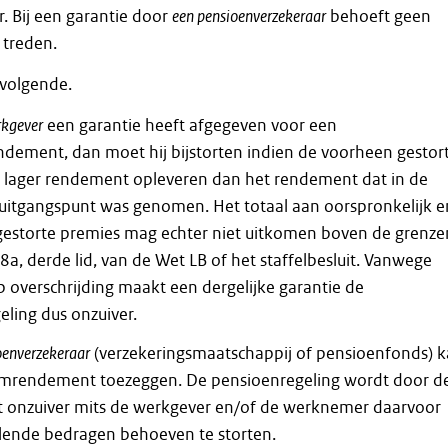
. Bij een garantie door
een pensioenverzekeraar
behoeft geen
 treden.
 volgende.
rkgever
een garantie heeft afgegeven voor een
ement, dan moet hij bijstorten indien de voorheen gestor
 lager rendement opleveren dan het rendement dat in de
t uitgangspunt was genomen. Het totaal aan oorspronkelijk e
gestorte premies mag echter niet uitkomen boven de grenze
18a, derde lid, van de Wet LB of het staffelbesluit. Vanwege
 overschrijding maakt een dergelijke garantie de
ling dus onzuiver.
oenverzekeraar
(verzekeringsmaatschappij of pensioenfonds) 
rendement toezeggen. De pensioenregeling wordt door d
et onzuiver mits de werkgever en/of de werknemer daarvoor
lende bedragen behoeven te storten.