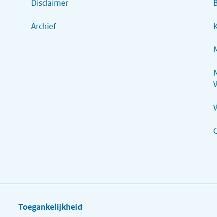
Disclaimer
B
Archief
K
M
M
G
Toegankelijkheid