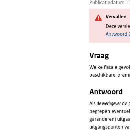
Publicatiedatum 
Vervallen
Deze versi
Antwoord 
Vraag
Welke fiscale gev
beschikbare-premi
Antwoord
Als
de werkgever
de g
begrepen eventuel
garanderen) uitga
uitgangspunten van