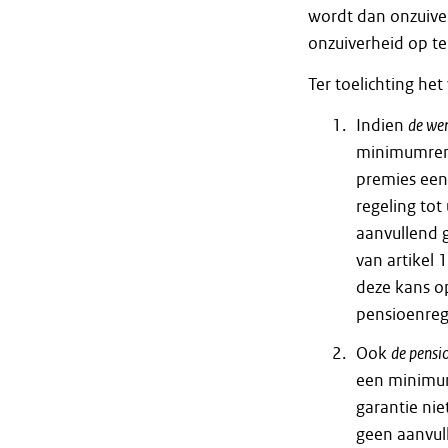
wordt dan onzuiver
onzuiverheid op te
Ter toelichting het
Indien
de we
minimumrend
premies een
regeling to
aanvullend 
van artikel 
deze kans op
pensioenrege
Ook
de pensi
een minimum
garantie ni
geen aanvul