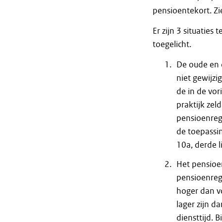
pensioentekort. Z
Er zijn 3 situaties
toegelicht.
De oude en d
niet gewijzig
de in de vor
praktijk zel
pensioenrege
de toepassing
10a, derde l
Het pensioe
pensioenreg
hoger dan vo
lager zijn d
diensttijd. 