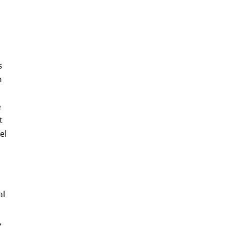
s
n
e
t
el
al
,