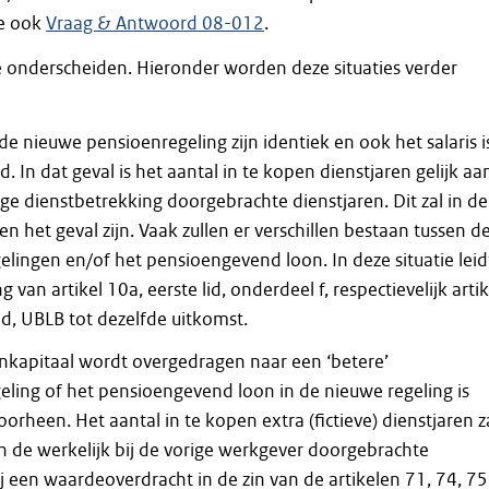
ie ook
Vraag & Antwoord 08-012
.
 te onderscheiden. Hieronder worden deze situaties verder
e nieuwe pensioenregeling zijn identiek en ook het salaris i
d. In dat geval is het aantal in te kopen dienstjaren gelijk aa
ige dienstbetrekking doorgebrachte dienstjaren. Dit zal in de
den het geval zijn. Vaak zullen er verschillen bestaan tussen d
lingen en/of het pensioengevend loon. In deze situatie leid
 van artikel 10a, eerste lid, onderdeel f, respectievelijk artik
id, UBLB tot dezelfde uitkomst.
nkapitaal wordt overgedragen naar een ‘betere’
eling of het pensioengevend loon in de nieuwe regeling is
orheen. Het aantal in te kopen extra (fictieve) dienstjaren z
an de werkelijk bij de vorige werkgever doorgebrachte
Bij een waardeoverdracht in de zin van de artikelen 71, 74, 75