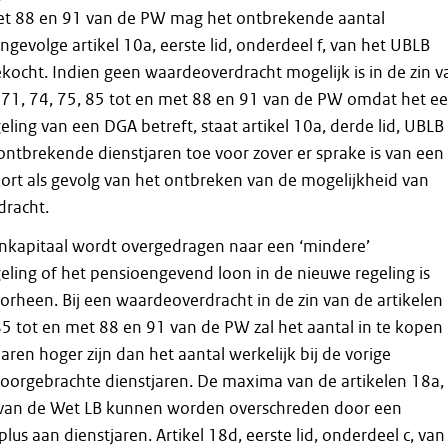
et 88 en 91 van de PW mag het ontbrekende aantal
ingevolge artikel 10a, eerste lid, onderdeel f, van het UBLB
kocht. Indien geen waardeoverdracht mogelijk is in de zin v
n 71, 74, 75, 85 tot en met 88 en 91 van de PW omdat het e
ling van een DGA betreft, staat artikel 10a, derde lid, UBLB
ntbrekende dienstjaren toe voor zover er sprake is van een
ort als gevolg van het ontbreken van de mogelijkheid van
racht.
nkapitaal wordt overgedragen naar een ‘mindere’
eling of het pensioengevend loon in de nieuwe regeling is
orheen. Bij een waardeoverdracht in de zin van de artikelen
85 tot en met 88 en 91 van de PW zal het aantal in te kopen
jaren hoger zijn dan het aantal werkelijk bij de vorige
oorgebrachte dienstjaren. De maxima van de artikelen 18a,
van de Wet LB kunnen worden overschreden door een
rplus aan dienstjaren. Artikel 18d, eerste lid, onderdeel c, van