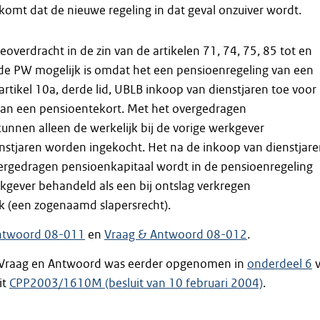
komt dat de nieuwe regeling in dat geval onzuiver wordt.
overdracht in de zin van de artikelen 71, 74, 75, 85 tot en
de PW mogelijk is omdat het een pensioenregeling van een
 artikel 10a, derde lid, UBLB inkoop van dienstjaren toe voor
 van een pensioentekort. Met het overgedragen
unnen alleen de werkelijk bij de vorige werkgever
nstjaren worden ingekocht. Het na de inkoop van dienstjar
ergedragen pensioenkapitaal wordt in de pensioenregeling
kgever behandeld als een bij ontslag verkregen
 (een zogenaamd slapersrecht).
ntwoord 08-011
en
Vraag & Antwoord 08-012
.
t Vraag en Antwoord was eerder opgenomen in
onderdeel 6
v
it
CPP2003/1610M (besluit van 10 februari 2004)
.