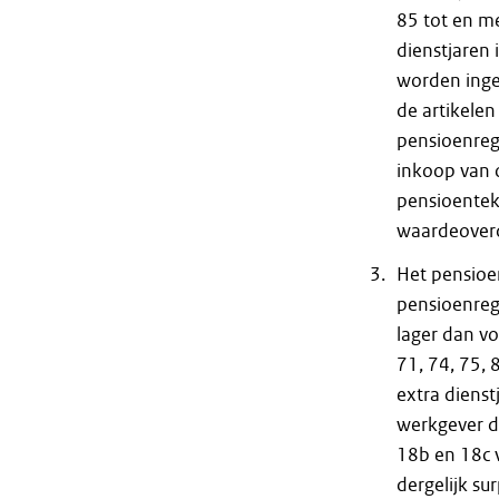
85 tot en m
dienstjaren 
worden inge
de artikele
pensioenrege
inkoop van o
pensioentek
waardeoverd
Het pensioe
pensioenreg
lager dan vo
71, 74, 75, 
extra dienst
werkgever d
18b en 18c 
dergelijk su