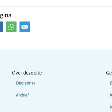
gina
Over deze site
Ge
Disclaimer
B
Archief
K
M