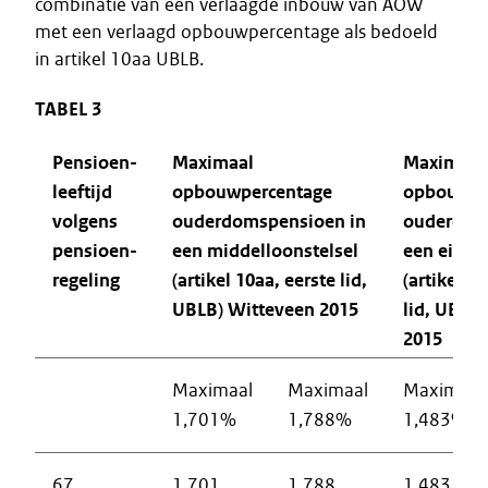
combinatie van een verlaagde inbouw van AOW
met een verlaagd opbouwpercentage als bedoeld
in artikel 10aa UBLB.
TABEL 3
Pensioen-
Maximaal
Maximaal
leeftijd
opbouwpercentage
opbouwpe
volgens
ouderdomspensioen in
ouderdom
pensioen-
een middelloonstelsel
een eindl
regeling
(artikel 10aa, eerste lid,
(artikel 1
UBLB) Witteveen 2015
lid, UBLB
2015
Maximaal
Maximaal
Maximaal
1,701%
1,788%
1,483%
67
1,701
1,788
1,483