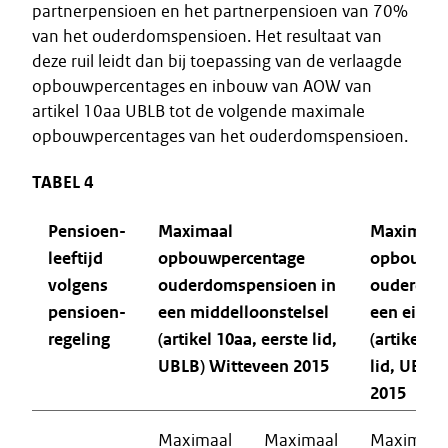
partnerpensioen en het partnerpensioen van 70%
van het ouderdomspensioen. Het resultaat van
deze ruil leidt dan bij toepassing van de verlaagde
opbouwpercentages en inbouw van AOW van
artikel 10aa UBLB tot de volgende maximale
opbouwpercentages van het ouderdomspensioen.
TABEL 4
Pensioen-
Maximaal
Maximaal
leeftijd
opbouwpercentage
opbouwpe
volgens
ouderdomspensioen in
ouderdom
pensioen-
een middelloonstelsel
een eindl
regeling
(artikel 10aa, eerste lid,
(artikel 1
UBLB) Witteveen 2015
lid, UBLB
2015
Maximaal
Maximaal
Maximaal