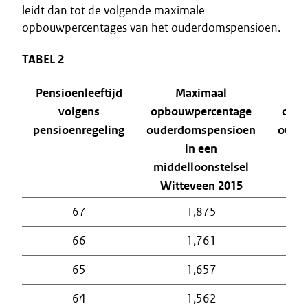
leidt dan tot de volgende maximale
opbouwpercentages van het ouderdomspensioen.
TABEL 2
Pensioenleeftijd
Maximaal
volgens
opbouwpercentage
opbo
pensioenregeling
ouderdomspensioen
oude
in een
middelloonstelsel
ein
Witteveen 2015
Wi
67
1,875
66
1,761
65
1,657
64
1,562