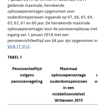
geldende maximale, herrekende
opbouwpercentages opgenomen voor
ouderdomspensioen ingaande op 67, 66, 65, 64,
63, 62, 61 en 60 jaar. De herrekende maximale
opbouwpercentages voor de pensioenopbouw met
ingang van 1 januari 2018 met een
pensioenrichtleeftijd van 68 jaar zijn opgenomen in
V&A 17-012
.
TABEL 1
Pensioenleeftijd
Maximaal
volgens
opbouwpercentage
opbo
pensioenregeling
ouderdomspensioen
oude
in een
middelloonstelsel
ein
Witteveen 2015
Wi