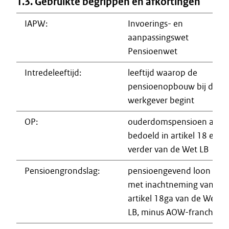
1.3. Gebruikte begrippen en afkortingen
IAPW:
Invoerings- en
aanpassingswet
Pensioenwet
Intredeleeftijd:
leeftijd waarop de
pensioenopbouw bij de
werkgever begint
OP:
ouderdomspensioen als
bedoeld in artikel 18 en
verder van de Wet LB
Pensioengrondslag:
pensioengevend loon
met inachtneming van
artikel 18ga van de Wet
LB, minus AOW-franchise