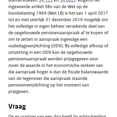
(kamerstukken
34 555
en
34 662
). Volgens het
ingevoerde artikel 38n van de Wet op de
loonbelasting 1964 (Wet LB) is het van 1 april 2017
tot en met uiterlijk 31 december 2019 mogelijk om
het volledige in eigen beheer verzekerde deel van
de opgebouwde pensioenaanspraak af te kopen of
om te zetten in aanspraak ingevolge een
oudedagsverplichting (ODV). Bij volledige afkoop of
omzetting in een ODV kan de opgebouwde
pensioenaanspraak worden prijsgegeven voor
zover de waarde in het economische verkeer van
die aanspraak hoger is dan de fiscale balanswaarde
van de tegenover die aanspraak staande
pensioenverplichting op het moment van
prijsgeven.
Vraag
De ex-partner van een dga heeft bij echtscheiding