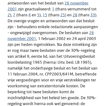
antwoorden van het besluit van
26 november
2001
zijn geactualiseerd:
1
(thans vernummerd tot
2
),
7
(thans
4
en
5
),
15
(thans
25
) en
28
(thans
33
).
De overige vragen en antwoorden van dat besluit
zijn - behoudens enkele redactionele aanpassingen
- ongewijzigd overgenomen. De besluiten van
26
november 2001
, 1 februari 2002 en 24 april 2003
zijn per heden ingetrokken. Na deze intrekking zijn
er nog maar twee besluiten over de 30%-regeling
van artikel 9, eerste lid, van het Uitvoeringsbesluit
loonbelasting 1965 (hierna: Uitv. besl. LB 1965),
namelijk het onderhavige besluit en het besluit van
11 februari 2004, nr. CPP2003/641M, betreffende
vrije vergoedingen voor en vrije verstrekkingen ter
voorkoming van extraterritoriale kosten. De
beperking tot twee besluiten komt de
inzichtelijkheid van het beleid ten goede. De 30%-
regeling wordt hierna ook wel genoemd: de