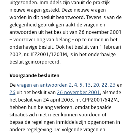
uitgezonden. Inmiddels zijn vanuit de praktijk
nieuwe vragen gesteld. Deze nieuwe vragen
worden in dit besluit beantwoord. Tevens is van de
gelegenheid gebruik gemaakt de vragen en
antwoorden uit het besluit van 26 november 2001
– voorzover nog van belang - op te nemen in het
onderhavige besluit. Ook het besluit van 1 februari
2002, nr. IFZ2001/1203M, is in het onderhavige
besluit geïncorporeerd.
Voorgaande besluiten
De
vragen en antwoorden 2
,
4
,
5
,
13
,
20
,
22
,
23
en
26
uit het besluit van
26 november 2001
, alsmede
het besluit van 24 april 2003, nr. CPP2001/642M,
hebben hun belang verloren, omdat bepaalde
situaties zich niet meer kunnen voordoen of
bepaalde regelingen inmiddels zijn opgenomen in
andere regelgeving. De volgende vragen en