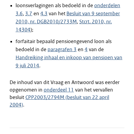
loonsverlagingen als bedoeld in de
onderdelen
3.6
,
3.7
en
4.3
van het
Besluit van 9 september
2010, nr. DGB2010/2733M
,
Stcrt. 2010, nr.
14304
);
forfaitair bepaald pensioengevend loon als
bedoeld in de
paragrafen 3
en
4
van de
Handreiking inhaal en inkoop van pensioen van
9 juli 2014
.
De inhoud van dit Vraag en Antwoord was eerder
opgenomen in
onderdeel 11
van het vervallen
besluit
CPP2003/2794M (besluit van 22 april
2004)
.