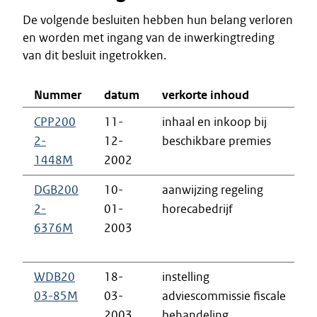
De volgende besluiten hebben hun belang verloren
en worden met ingang van de inwerkingtreding
van dit besluit ingetrokken.
Nummer
datum
verkorte inhoud
t
CPP200
11-
inhaal en inkoop bij
i
2-
12-
beschikbare premies
k
1448M
2002
DGB200
10-
aanwijzing regeling
b
2-
01-
horecabedrijf
v
6376M
2003
n
r
WDB20
18-
instelling
b
03-85M
03-
adviescommissie fiscale
v
2003
behandeling
o