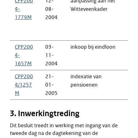
CPP200
12-
aanpassing aan het
b
4-
08-
Witteveenkader
v
1779M
2004
u
h
o
CPP200
03-
inkoop bij eindloon
i
4-
11-
k
1657M
2004
CPP200
21-
indexatie van
i
4/1257
01-
pensioenen
k
M
2005
3. Inwerkingtreding
Dit besluit treedt in werking met ingang van de
tweede dag na de dagtekening van de