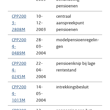
pensioenen
d
CPP200
10-
centraal
i
3-
12-
aanspreekpunt
k
2808M
2003
pensioenen
CPP200
28-
modelpensioenregelin-
i
4-
03-
gen
k
0489M
2004
CPP200
22-
pensioenknip bij lage
i
4-
04-
rentestand
k
0245M
2004
CPP200
14-
intrekkingsbesluit
b
4-
05-
v
1013M
2004