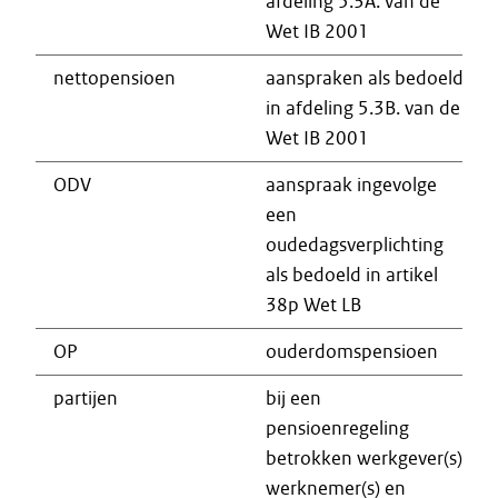
afdeling 5.3A. van de
Wet IB 2001
nettopensioen
aanspraken als bedoeld
in afdeling 5.3B. van de
Wet IB 2001
ODV
aanspraak ingevolge
een
oudedagsverplichting
als bedoeld in artikel
38p Wet LB
OP
ouderdomspensioen
partijen
bij een
pensioenregeling
betrokken werkgever(s),
werknemer(s) en