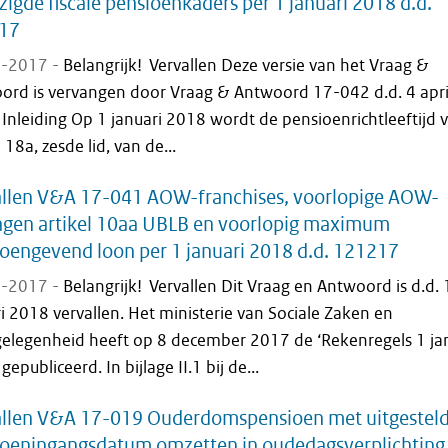
zigde fiscale pensioenkaders per 1 januari 2018 d.d.
17
-2017 -
Belangrijk! Vervallen Deze versie van het Vraag &
ord is vervangen door Vraag & Antwoord 17-042 d.d. 4 apri
Inleiding Op 1 januari 2018 wordt de pensioenrichtleeftijd 
l 18a, zesde lid, van de...
allen V&A 17-041 AOW-franchises, voorlopige AOW-
agen artikel 10aa UBLB en voorlopig maximum
oengevend loon per 1 januari 2018 d.d. 121217
-2017 -
Belangrijk! Vervallen Dit Vraag en Antwoord is d.d. 
i 2018 vervallen. Het ministerie van Sociale Zaken en
elegenheid heeft op 8 december 2017 de ‘Rekenregels 1 ja
gepubliceerd. In bijlage II.1 bij de...
allen V&A 17-019 Ouderdomspensioen met uitgestel
oeningangsdatum omzetten in oudedagsverplichting 