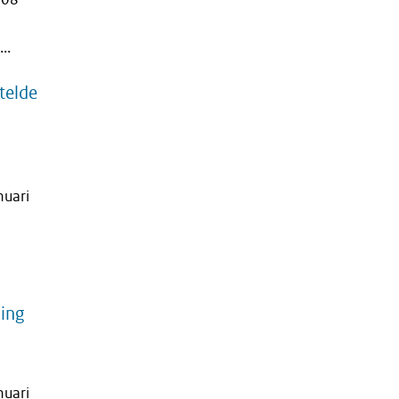
..
telde
nuari
ling
nuari