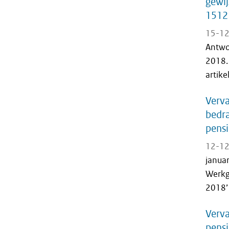
gewij
1512
15-12
Antwo
2018. 
artike
Verv
bedr
pensi
12-12
januar
Werkg
2018’ 
Verv
pensi