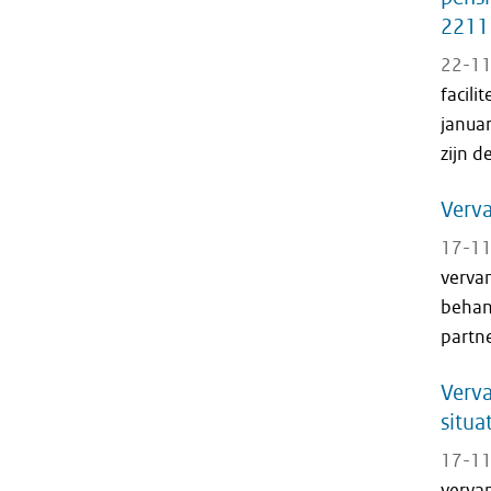
2211
22-11
facili
januar
zijn de
Verva
17-11
verva
behand
partne
Verva
situa
17-11
verva