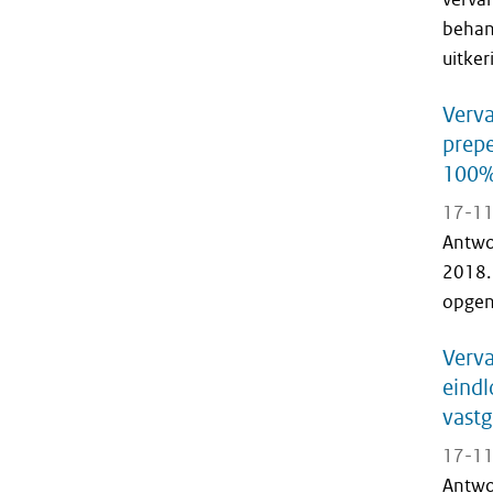
behan
uitker
Verva
prepe
100%
17-11
Antwo
2018.
opgen
Verva
eindl
vastg
17-11
Antwo