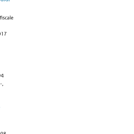
fiscale
2017
94
-,
e
008