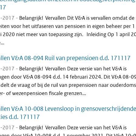
17
-2017 -
Belangrijk! Vervallen Dit V&A is vervallen omdat de 
teiten voor het uitfaseren van pensioen in eigen beheer per 1
i 2020 niet meer van toepassing zijn. Inleiding Op 1 april 
...
llen V&A 08-094 Ruil van prepensioen d.d. 171117
-2017 -
Belangrijk! Vervallen Deze versie van het V&A is
ngen door V&A 08-094 d.d. 14 februari 2024. Dit V&A 08-0
elt de vraag of bij de ruil van prepensioen naar ouderdoms
r- of wezenpensioen fiscale grenzen...
llen V&A 10-008 Levensloop in grensoverschrijdend
ties d.d. 171117
-2017 -
Belangrijk! Vervallen Deze versie van het V&A is
ngen door V&A 10-008 d.d. 1 november 2021. Dit V&A 10-