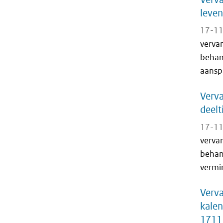
leven
17-11
verva
behan
aanspr
Verva
deelt
17-11
verva
behan
vermi
Verv
kalen
1711