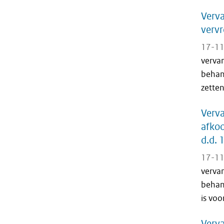
Verva
vervr
17-11
verva
behan
zetten
Verva
afkoo
d.d.
17-11
verva
behan
is voo
Verva