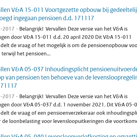
llen V&A 15-011 Voortgezette opbouw bij gedeelteli
oegd ingegaan pensioen d.d. 171117
-2017 -
Belangrijk! Vervallen Deze versie van het V&A is
ngen door V&A 15-011 d.d. 20 april 2020 Dit V&A 15-011
delt de vraag of het mogelijk is om de pensioenopbouw voo
 terwijl het pensioen...
llen V&A 05-037 Inhoudingsplicht pensioenuitvoerd
p van pensioen ten behoeve van de levensloopregeli
 171117
-2017 -
Belangrijk! Vervallen Deze versie van het V&A is
ngen door V&A 05-037 d.d. 1 november 2021. Dit V&A 05-
delt de vraag of een pensioenverzekeraar ook inhoudingspli
r de loonbelasting voor levensloopuitkeringen die voortkome
llen V&A 05-040 Levensloopverlofkorting en omzett