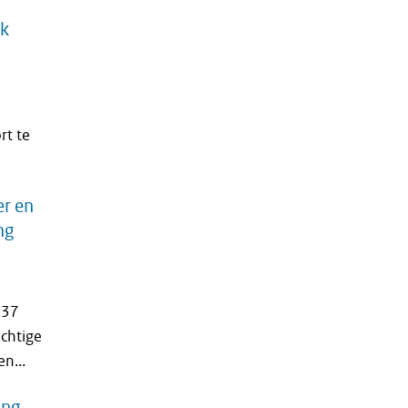
jk
rt te
er en
ng
037
chtige
n...
ing