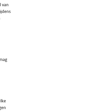
l van
ijdens
n
 mag
lke
ngen