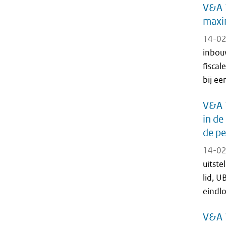
V&A 1
maxi
14-02
inbou
fisca
bij e
V&A 
in de
de p
14-02
uitste
lid, U
eindlo
V&A 1