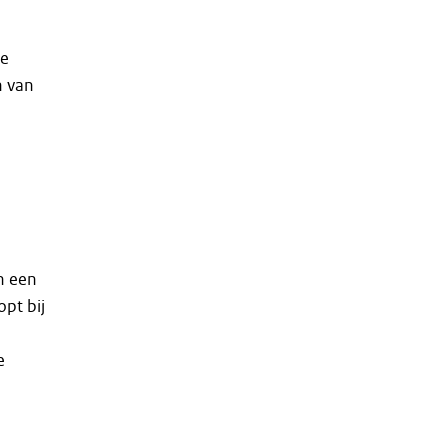
de
n van
n een
pt bij
e