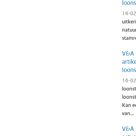
loon
14-02
uitker
natuu
stamre
V&A 1
artik
loons
14-02
loons
loons
Kan ee
van...
V&A 1