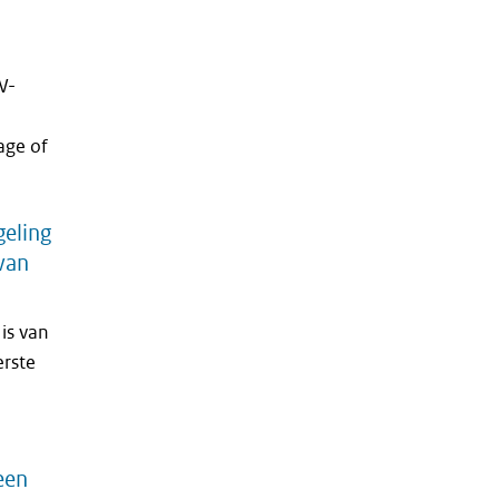
W-
age of
eling
 van
is van
erste
een