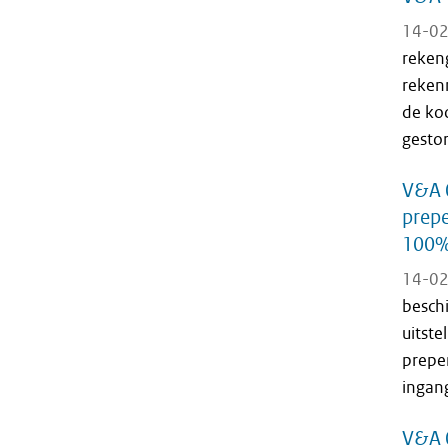
14-02
reken
reken
de ko
gestor
V&A 0
prepe
100%
14-02
besch
uitst
prepe
ingan
V&A 0