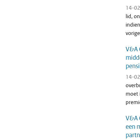
14-02
lid, o
indien
vorige
V&A 0
midde
pens
14-02
overbr
moet 
premi
V&A 
een m
part