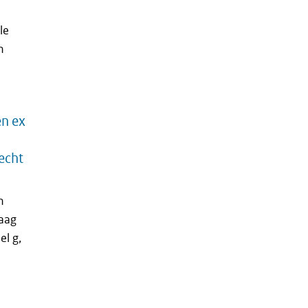
le
n
en ex
echt
n
raag
el g,