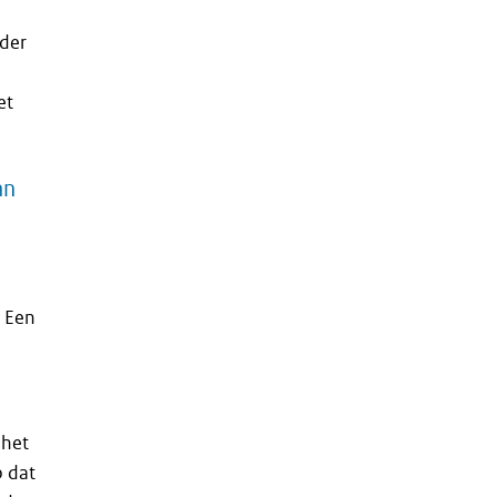
der
et
an
 Een
 het
 dat