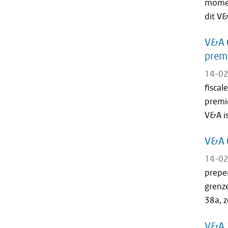
momen
dit V&
V&A 0
premi
14-02
fiscal
premie
V&A is
V&A 
14-02
prepe
grenz
38a, z
V&A 