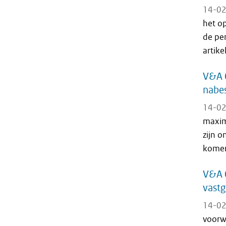
14-02
het o
de pe
artike
V&A 
nabe
14-02
maxim
zijn o
komen
V&A 0
vast
14-02
voorw