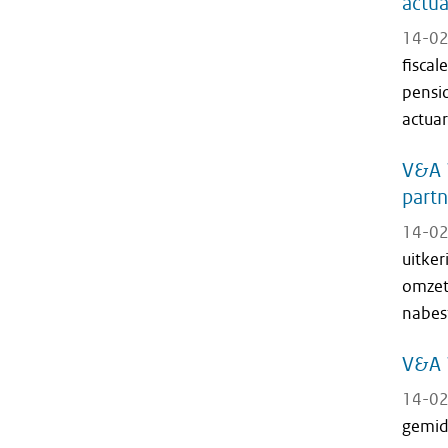
actua
14-02
fiscal
pensi
actuar
V&A 
part
14-02
uitke
omzet
nabest
V&A 
14-02
gemid