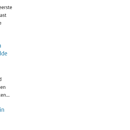
eerste
ast
e
n
elde
d
 en
en...
in