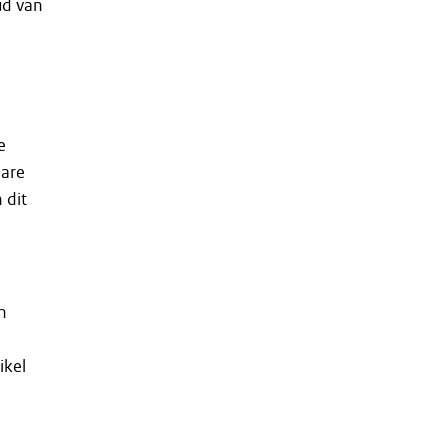
ud van
e
bare
 dit
n
ikel