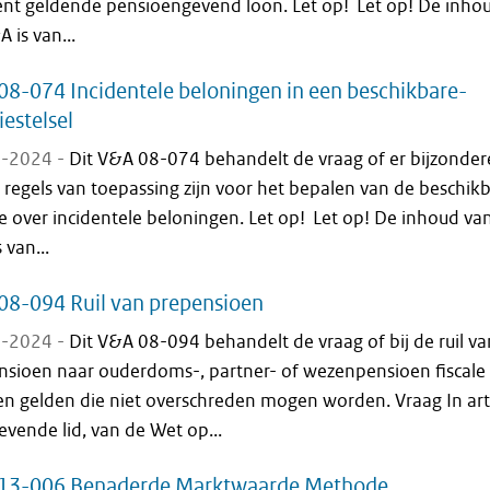
t geldende pensioengevend loon. Let op! Let op! De inho
A is van...
8-074 Incidentele beloningen in een beschikbare-
estelsel
-2024 -
Dit V&A 08-074 behandelt de vraag of er bijzonder
e regels van toepassing zijn voor het bepalen van de beschik
 over incidentele beloningen. Let op! Let op! De inhoud van
 van...
08-094 Ruil van prepensioen
-2024 -
Dit V&A 08-094 behandelt de vraag of bij de ruil va
nsioen naar ouderdoms-, partner- of wezenpensioen fiscale
en gelden die niet overschreden mogen worden. Vraag In art
evende lid, van de Wet op...
13-006 Benaderde Marktwaarde Methode