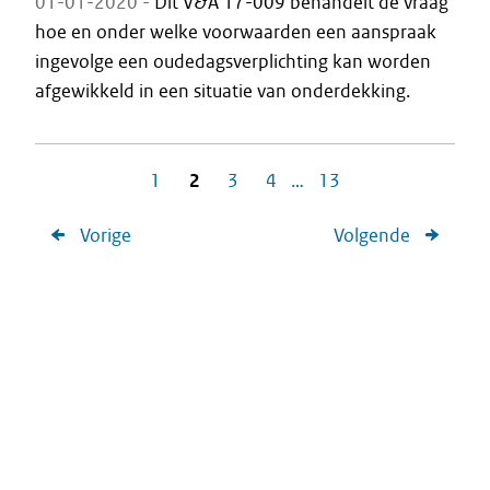
01-01-2020 -
Dit V&A 17-009 behandelt de vraag
hoe en onder welke voorwaarden een aanspraak
ingevolge een oudedagsverplichting kan worden
afgewikkeld in een situatie van onderdekking.
1
2
3
4
…
13
Vorige
Volgende